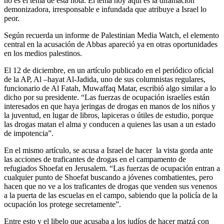
no es el tema de esta nota. El tema hoy aquí es la difamación
demonizadora, irresponsable e infundada que atribuye a Israel lo
peor.
Según recuerda un informe de Palestinian Media Watch, el elemento
central en la acusación de Abbas apareció ya en otras oportunidades
en los medios palestinos.
El 12 de diciembre, en un artículo publicado en el periódico oficial
de la AP, Al –hayat Al-Jadida, uno de sus columnistas regulares,
funcionario de Al Fatah, Muwaffaq Matar, escribió algo similar a lo
dicho por su presidente. “Las fuerzas de ocupación israelíes están
interesados en que haya jeringas de drogas en manos de los niños y
la juventud, en lugar de libros, lapiceras o útiles de estudio, porque
las drogas matan el alma y conducen a quienes las usan a un estado
de impotencia”.
En el mismo artículo, se acusa a Israel de hacer la vista gorda ante
las acciones de traficantes de drogas en el campamento de
refugiados Shoefat en Jerusalem. “Las fuerzas de ocupación entran a
cualquier punto de Shoefat buscando a jóvenes combatientes, pero
hacen que no ve a los traficantes de drogas que venden sus venenos
a la puerta de las escuelas en el campo, sabiendo que la policía de la
ocupación los protege secretamente”.
Entre esto y el libelo que acusaba a los judíos de hacer matzá con