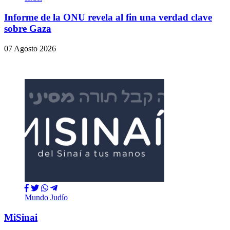
Informe de la ONU revela al fin una verdad clave
sobre Gaza
07 Agosto 2026
Mundo Judío
MiSinai