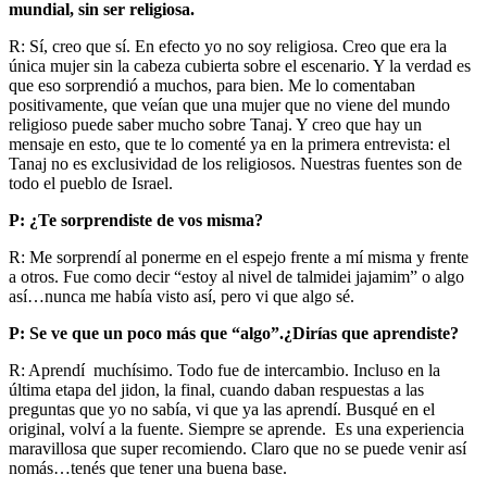
mundial, sin ser religiosa.
R: Sí, creo que sí. En efecto yo no soy religiosa. Creo que era la
única mujer sin la cabeza cubierta sobre el escenario. Y la verdad es
que eso sorprendió a muchos, para bien. Me lo comentaban
positivamente, que veían que una mujer que no viene del mundo
religioso puede saber mucho sobre Tanaj. Y creo que hay un
mensaje en esto, que te lo comenté ya en la primera entrevista: el
Tanaj no es exclusividad de los religiosos. Nuestras fuentes son de
todo el pueblo de Israel.
P: ¿Te sorprendiste de vos misma?
R: Me sorprendí al ponerme en el espejo frente a mí misma y frente
a otros. Fue como decir “estoy al nivel de talmidei jajamim” o algo
así…nunca me había visto así, pero vi que algo sé.
P: Se ve que un poco más que “algo”.¿Dirías que aprendiste?
R: Aprendí muchísimo. Todo fue de intercambio. Incluso en la
última etapa del jidon, la final, cuando daban respuestas a las
preguntas que yo no sabía, vi que ya las aprendí. Busqué en el
original, volví a la fuente. Siempre se aprende. Es una experiencia
maravillosa que super recomiendo. Claro que no se puede venir así
nomás…tenés que tener una buena base.