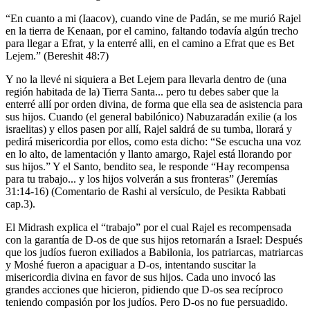
“En cuanto a mi (Iaacov), cuando vine de Padán, se me murió Rajel
en la tierra de Kenaan, por el camino, faltando todavía algún trecho
para llegar a Efrat, y la enterré alli, en el camino a Efrat que es Bet
Lejem.” (Bereshit 48:7)
Y no la llevé ni siquiera a Bet Lejem para llevarla dentro de (una
región habitada de la) Tierra Santa... pero tu debes saber que la
enterré allí por orden divina, de forma que ella sea de asistencia para
sus hijos. Cuando (el general babilónico) Nabuzaradán exilie (a los
israelitas) y ellos pasen por allí, Rajel saldrá de su tumba, llorará y
pedirá misericordia por ellos, como esta dicho: “Se escucha una voz
en lo alto, de lamentación y llanto amargo, Rajel está llorando por
sus hijos.” Y el Santo, bendito sea, le responde “Hay recompensa
para tu trabajo... y los hijos volverán a sus fronteras” (Jeremías
31:14-16) (Comentario de Rashi al versículo, de Pesikta Rabbati
cap.3).
El Midrash explica el “trabajo” por el cual Rajel es recompensada
con la garantía de D-os de que sus hijos retornarán a Israel: Después
que los judíos fueron exiliados a Babilonia, los patriarcas, matriarcas
y Moshé fueron a apaciguar a D-os, intentando suscitar la
misericordia divina en favor de sus hijos. Cada uno invocó las
grandes acciones que hicieron, pidiendo que D-os sea recíproco
teniendo compasión por los judíos. Pero D-os no fue persuadido.