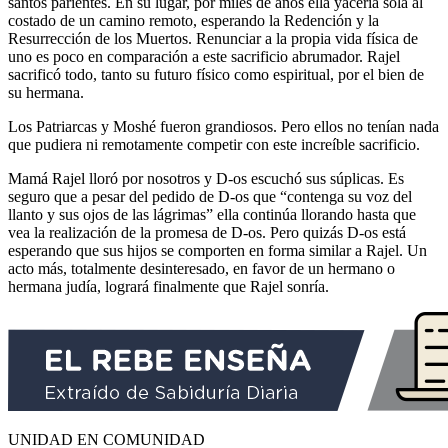
santos parientes. En su lugar, por miles de años ella yacería sola al
costado de un camino remoto, esperando la Redención y la
Resurrección de los Muertos. Renunciar a la propia vida física de
uno es poco en comparación a este sacrificio abrumador. Rajel
sacrificó todo, tanto su futuro físico como espiritual, por el bien de
su hermana.
Los Patriarcas y Moshé fueron grandiosos. Pero ellos no tenían nada
que pudiera ni remotamente competir con este increíble sacrificio.
Mamá Rajel lloró por nosotros y D-os escuchó sus súplicas. Es
seguro que a pesar del pedido de D-os que “contenga su voz del
llanto y sus ojos de las lágrimas” ella continúa llorando hasta que
vea la realización de la promesa de D-os. Pero quizás D-os está
esperando que sus hijos se comporten en forma similar a Rajel. Un
acto más, totalmente desinteresado, en favor de un hermano o
hermana judía, logrará finalmente que Rajel sonría.
UNIDAD EN COMUNIDAD