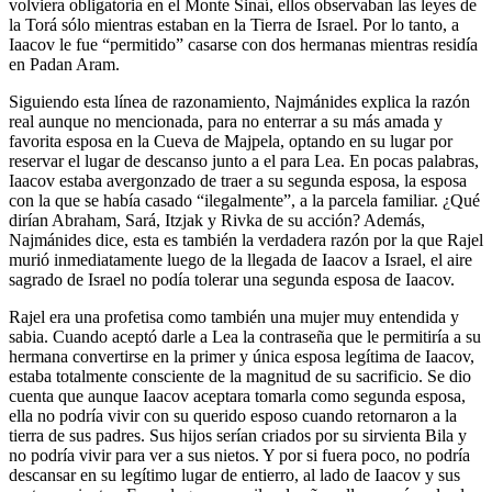
volviera obligatoria en el Monte Sinaí, ellos observaban las leyes de
la Torá sólo mientras estaban en la Tierra de Israel. Por lo tanto, a
Iaacov le fue “permitido” casarse con dos hermanas mientras residía
en Padan Aram.
Siguiendo esta línea de razonamiento, Najmánides explica la razón
real aunque no mencionada, para no enterrar a su más amada y
favorita esposa en la Cueva de Majpela, optando en su lugar por
reservar el lugar de descanso junto a el para Lea. En pocas palabras,
Iaacov estaba avergonzado de traer a su segunda esposa, la esposa
con la que se había casado “ilegalmente”, a la parcela familiar. ¿Qué
dirían Abraham, Sará, Itzjak y Rivka de su acción? Además,
Najmánides dice, esta es también la verdadera razón por la que Rajel
murió inmediatamente luego de la llegada de Iaacov a Israel, el aire
sagrado de Israel no podía tolerar una segunda esposa de Iaacov.
Rajel era una profetisa como también una mujer muy entendida y
sabia. Cuando aceptó darle a Lea la contraseña que le permitiría a su
hermana convertirse en la primer y única esposa legítima de Iaacov,
estaba totalmente consciente de la magnitud de su sacrificio. Se dio
cuenta que aunque Iaacov aceptara tomarla como segunda esposa,
ella no podría vivir con su querido esposo cuando retornaron a la
tierra de sus padres. Sus hijos serían criados por su sirvienta Bila y
no podría vivir para ver a sus nietos. Y por si fuera poco, no podría
descansar en su legítimo lugar de entierro, al lado de Iaacov y sus