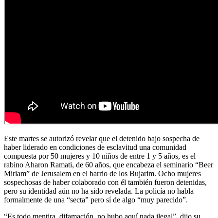
Este martes se autorizó revelar que el detenido bajo sospecha de
haber liderado en condiciones de esclavitud una comunidad
compuesta por 50 mujeres y 10 niños de entre 1 y 5 años, es el
rabino Aharon Ramati, de 60 años, que encabeza el seminario “Beer
Miriam” de Jerusalem en el barrio de los Bujarim. Ocho mujeres
sospechosas de haber colaborado con él también fueron detenidas,
pero su identidad aún no ha sido revelada. La policía no habla
formalmente de una “secta” pero sí de algo “muy parecido”.
“Es todo mentira, difamación, no hubo aquí nada ilegal”, dijo su