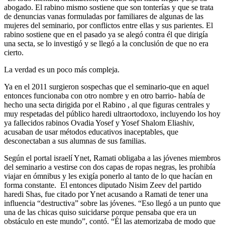
abogado. El rabino mismo sostiene que son tonterías y que se trata
de denuncias vanas formuladas por familiares de algunas de las
mujeres del seminario, por conflictos entre ellas y sus parientes. El
rabino sostiene que en el pasado ya se alegó contra él que dirigía
una secta, se lo investigó y se llegó a la conclusión de que no era
cierto.
La verdad es un poco más compleja.
Ya en el 2011 surgieron sospechas que el seminario-que en aquel
entonces funcionaba con otro nombre y en otro barrio- había de
hecho una secta dirigida por el Rabino , al que figuras centrales y
muy respetadas del público haredi ultraortodoxo, incluyendo los hoy
ya fallecidos rabinos Ovadia Yosef y Yosef Shalom Eliashiv,
acusaban de usar métodos educativos inaceptables, que
desconectaban a sus alumnas de sus familias.
Según el portal israelí Ynet, Ramati obligaba a las jóvenes miembros
del seminario a vestirse con dos capas de ropas negras, les prohibía
viajar en ómnibus y les exigía ponerlo al tanto de lo que hacían en
forma constante. El entonces diputado Nisim Zeev del partido
haredi Shas, fue citado por Ynet acusando a Ramati de tener una
influencia “destructiva” sobre las jóvenes. “Eso llegó a un punto que
una de las chicas quiso suicidarse porque pensaba que era un
obstáculo en este mundo”, contó. “Él las atemorizaba de modo que