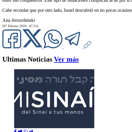
entre sus compañeros .Este tipo de situaciones complican la de por sí
Cabe recordar que por otro lado, Israel descubrió en no pocas ocasione
Ana Jerozolimski
(07 Febrero 2020 , 07:21)
Ultimas Noticias
Ver más