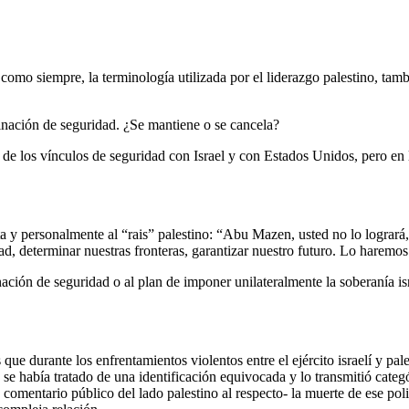
Y como siempre, la terminología utilizada por el liderazgo palestino, tam
inación de seguridad. ¿Se mantiene o se cancela?
e los vínculos de seguridad con Israel y con Estados Unidos, pero en la 
a y personalmente al “rais” palestino: “Abu Mazen, usted no lo logrará, 
ad, determinar nuestras fronteras, garantizar nuestro futuro. Lo haremos
inación de seguridad o al plan de imponer unilateralmente la soberanía i
e durante los enfrentamientos violentos entre el ejército israelí y pales
se había tratado de una identificación equivocada y lo transmitió categó
comentario público del lado palestino al respecto- la muerte de ese polic