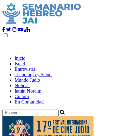
Inicio
Israel
Entrevistas
Tecnología y Salud
Mundo Judío
Noticias
Iamin Noraim
Cultura
En Comunidad