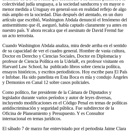
colectividad judía uruguaya, a la sociedad sanducera y en mayor o
menor medida a Uruguay en general-son en realidad reflejo de algo
más amplio en la sociedad. Días después del atentado, en un duro
artículo que escribió, Washington Abdala denunció el fenómeno del
antisemitismo que él, aseguró, había captado claramente ya antes en
nuestro país. Y ahora recalca que el asesinato de David Fremd fue
un acto terrorista.
Cuando Washington Abdala analiza, mira desde arriba en el sentido
de su capacidad de ver el cuadro general. Hombre de vasta cultura,
Doctor en Derecho y Ciencias Sociales, Doctor en Diplomacia y
profesor de Ciencia Política en la UdelaR, ex profesor visitante en
Harvard Law School, ha publicado libros sobre ciencia política,
ensayos históricos, y escritos periodísticos. Hoy escribe para El País
e Infobae. Ha sido panelista en Esta Boca es mía y condujo Ángeles
y Demonios en Canal 12 sobre casos policiales.
Como político, fue presidente de la Cámara de Diputados y
legislador durante varios períodos y autor de leyes diversas,
incluyendo modificaciones en el Código Penal en temas de políticas
antidiscriminación y seguridad pública. Fue subdirector de la
Oficina de Planeamiento y Presupuesto. Y es Consultor
internacional en temas jurídicos.
El sábado 7 de marzo fue entrevistado por el periodista Jaime Clara