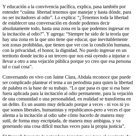
Y educación a la convivencia pacífica, explica, pasa también por
entender “cuánta libertad tenemos que manejar y hasta dónde, para
no ser incitadores al odio”. Lo explica: “¿Tenemos toda la libertad
de establecer una conversación en donde podemos decir
absolutamente todo, hasta una zona en la que podemos ingresar en
la incitación al odio?”. Y agrega: “Siempre he sido de la teoría que
hay una zona en la que uno tiene que educar, que inevitablemente
son zonas prohibidas, que tienen que ver con la condición humana,
con la privacidad, el honor, la dignidad. No puedo ingresar en un
territorio donde incito a un tercero que nos está oyendo a injuriar o
llevar a otro a una vejación pública porque yo creo que esa persona
tal o cual cosa”.
Conversando en vivo con Jaime Clara, Abdala reconoce que puede
ser complicado plantear el tema a un periodista para quien la libertad
de palabra es la base de su trabajo. “Lo que pasa es que si esa base
fuera aplicada para la incitación al odio permanente, para la vejación
de una comunidad o una personalidad, en realidad se transforma en
un delito. Es un asunto muy delicado porque a veces - ni vos ni yo
que somos liberales, humanistas y republicanos-pero a veces el que
alienta a la incitación al odio sabe cómo hacerlo de manera muy
sutil, de forma muy encriptada, de manera muy ambigua, y va
generando una cosa difícil muchas veces para la propia justicia”.