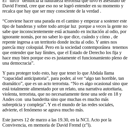
El “turco” denuncia la naturaleza terrorista que tuvo el asesinato de
David Fremd, cree que eso no se logró entender en su momento y
recalca que hay que ser muy consciente de la verdad .
“Conviene hacer una parada en el camino y empezar a sostener este
tipo de banderas y sobre todo arrojar luz porque a veces la gente no
sabe que inconscientemente está actuando en incitación al odio, por
ignorante nomás, por no saber lo que dice, cuándo y cómo , de
repente ingresa a un territorio donde incita al odio. Y antes nos
parecía muy coloquial. Pero en la sociedad contemporánea tenemos
que entender que hay límites, que el Estado de Derecho los fija y
hace muy bien porque eso es justamente el funcionamiento pleno de
una democracia”.
Y para proteger todo esto, hay que tener lo que Abdala llama
“capacidad anticipatoria”, para poder, al ver “algo tan horrible, tan
dramático”, que es un acto terrorista. “No es algo ocasional sino que
está totalmente alimentado por un relato, una narrativa autoritaria,
violenta, terrorista, que no necesariamente tiene una sede en 18 y
Andes con una banderita sino que muchas es mucho más
subrepticia y compleja”. Y en el mundo de las redes sociales,
advierte, el fenómeno se agrava mucho más.
Este jueves 12 de marzo a las 19.30, en la NCI. Acto por la
Convivencia, en memoria de David Fremd (z”l).