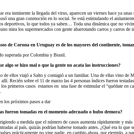
e era inminente la llegada del virus, aparecen un viernes hace ya unas 
só una gran conmoción en lo social. Se está estimulando el aislamiento
ulos deportivos, lo que todos ya saben… Toda una dinámica que no vivi
no mira los supermercados con gente abarrotando carros y carros de in
asos de Corona en Uruguay es de los mayores del continente, toman
ndo superada por Colombia y Brasil.
que algo se hizo mal o que la gente no acata las instrucciones?
e ellos viajó a Salto y contagió a un familiar. Una de ellas vino de Mi
allí. Recién sobre el 11 de marzo las 4 personas índices fueron testada
os primeros casos estamos en una fase de estimular el “quédate en casa
.
en los próximos pasos a dar
didas fueron tomadas en el momento adecuado o hubo demora?
orrigiendo a medida que el número de casos aumenta rápidamente y más r
entradas al país, quizás podrían haberse tomado antes. ¿Qué era lo que
s países prácticamente no vine nadie, en cambio ahora, por ejemplo, a p