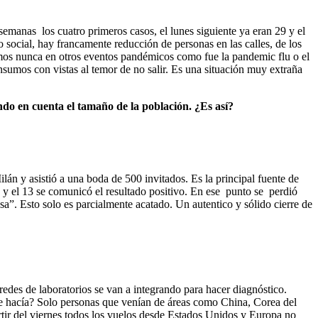
semanas los cuatro primeros casos, el lunes siguiente ya eran 29 y el
 social, hay francamente reducción de personas en las calles, de los
mos nunca en otros eventos pandémicos como fue la pandemic flu o el
sumos con vistas al temor de no salir. Es una situación muy extraña
do en cuenta el tamaño de la población. ¿Es así?
lán y asistió a una boda de 500 invitados. Es la principal fuente de
s y el 13 se comunicó el resultado positivo. En ese punto se perdió
”. Esto solo es parcialmente acatado. Un autentico y sólido cierre de
edes de laboratorios se van a integrando para hacer diagnóstico.
 se hacía? Solo personas que venían de áreas como China, Corea del
artir del viernes todos los vuelos desde Estados Unidos y Europa no