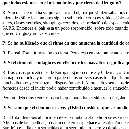
que todos estamos en el mismo bote-y por cierto de Uruguay?
R: Son días de mucha sorpresa en realidad, porque si bien sabíamos qu
miércoles 50..y los números siguen subiendo, como es sabido. Esto cau
autos, clases cerradas, shoppings cerrados, cancelación de espectác
SARS. Entonces el país está un poco sorprendido, sobre todo cuando u
que en Uruguay nunca vivimos.
P: Se ha publicado que el ritmo en que aumenta la cantidad de c
R: Es real. Esa información es cierta. Pero está en este momento sie
P: Si el ritmo de contagio es en efecto de los más altos ¿significa 
R: Los casos procedentes de Europa legaron entre 3 y 6 de marzo. Uno d
contagio conocida y una gran parte de los nuevos casos lo adquirieron 
mucho tiempo y comenzó la dispersión local. Ahora,a dos semanas de l
fronteras desde el inicio podía haber contribuido a atenuar la situación
Pero no debemos centrarnos en lo que pudo haber sido y no fue,sino 
P: Se sabe que el tiempo es clave. ¿Usted considera que las me
R: Hubo demoras al inicio en detectar-tratar-aislar, ahora se están c
Algunas de las medidas, básicamente en lo que hace a restricción de 
Sur, Irán e Italia eran sometidas a un seguimiento, pero ya desde eso