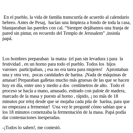
En el pueblo, la vida de familia transcurría de acuerdo al calendario
hebreo. Antes de Pesaj, hacían una limpieza a fondo de toda la casa,
blanqueaban las paredes con cal. “Siempre dejábamos una franja de
pared sin pintar, en recuerdo del Templo de Jerusalem” ,insistía
papá.
Los hombres preparaban la matza (el pan sin levadura ) para la
festividad , en un horno para todo el pueblo. Todos los hijos
varones participaban, ¡ esa no era tarea para mujeres! Aprontaban
una y otra vez, pocas cantidades de harina. ¡Nada de máquinas de
amasar! Preparaban galletas mucho más gruesas de las que se hacen
hoy en día, entre uno y medio a dos centímetros de alto. Todo el
proceso se hacía a mano, amasado, estirado con palote de madera,
marcado de la masa y puesto al horno , rápido, ¡ no más de 18
minutos por reloj desde que se mojaba cada pila de harina, para que
no empezara a fermentar! Una vez le pregunté cómo sabían que a
los 18 minutos comenzaba la fermentación de la masa. Papá podía
dar contestaciones inesperadas.
-¡Todos lo saben!, me contestó.