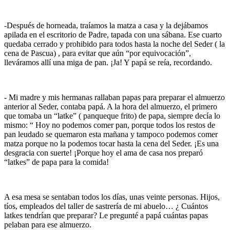
-Después de horneada, traíamos la matza a casa y la dejábamos
apilada en el escritorio de Padre, tapada con una sábana. Ese cuarto
quedaba cerrado y prohibido para todos hasta la noche del Seder ( la
cena de Pascua) , para evitar que aún “por equivocación”,
lleváramos allí una miga de pan. ¡Ja! Y papá se reía, recordando.
- Mi madre y mis hermanas rallaban papas para preparar el almuerzo
anterior al Seder, contaba papá. A la hora del almuerzo, el primero
que tomaba un “latke” ( panqueque frito) de papa, siempre decía lo
mismo: “ Hoy no podemos comer pan, porque todos los restos de
pan leudado se quemaron esta mañana y tampoco podemos comer
matza porque no la podemos tocar hasta la cena del Seder. ¡Es una
desgracia con suerte! ¡Porque hoy el ama de casa nos preparó
“latkes” de papa para la comida!
A esa mesa se sentaban todos los días, unas veinte personas. Hijos,
tíos, empleados del taller de sastrería de mi abuelo… ¿ Cuántos
latkes tendrían que preparar? Le pregunté a papá cuántas papas
pelaban para ese almuerzo.