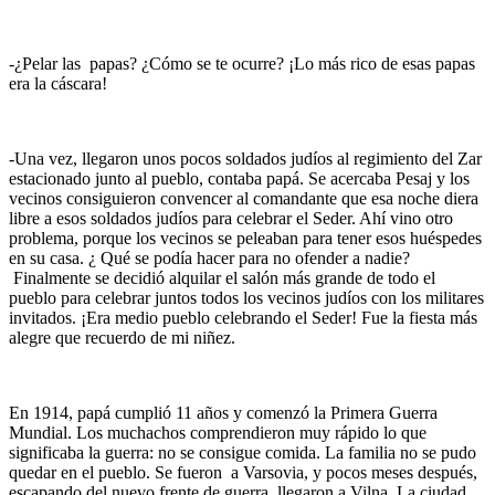
-¿Pelar las papas? ¿Cómo se te ocurre? ¡Lo más rico de esas papas
era la cáscara!
-Una vez, llegaron unos pocos soldados judíos al regimiento del Zar
estacionado junto al pueblo, contaba papá. Se acercaba Pesaj y los
vecinos consiguieron convencer al comandante que esa noche diera
libre a esos soldados judíos para celebrar el Seder. Ahí vino otro
problema, porque los vecinos se peleaban para tener esos huéspedes
en su casa. ¿ Qué se podía hacer para no ofender a nadie?
Finalmente se decidió alquilar el salón más grande de todo el
pueblo para celebrar juntos todos los vecinos judíos con los militares
invitados. ¡Era medio pueblo celebrando el Seder! Fue la fiesta más
alegre que recuerdo de mi niñez.
En 1914, papá cumplió 11 años y comenzó la Primera Guerra
Mundial. Los muchachos comprendieron muy rápido lo que
significaba la guerra: no se consigue comida. La familia no se pudo
quedar en el pueblo. Se fueron a Varsovia, y pocos meses después,
escapando del nuevo frente de guerra, llegaron a Vilna. La ciudad