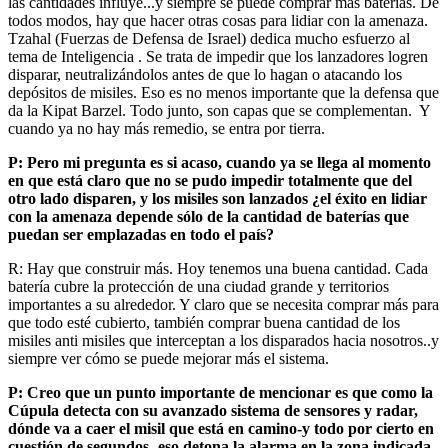
las cantidades influye...y siempre se puede comprar más baterías. De
todos modos, hay que hacer otras cosas para lidiar con la amenaza.
Tzahal (Fuerzas de Defensa de Israel) dedica mucho esfuerzo al
tema de Inteligencia . Se trata de impedir que los lanzadores logren
disparar, neutralizándolos antes de que lo hagan o atacando los
depósitos de misiles. Eso es no menos importante que la defensa que
da la Kipat Barzel. Todo junto, son capas que se complementan. Y
cuando ya no hay más remedio, se entra por tierra.
P: Pero mi pregunta es si acaso, cuando ya se llega al momento
en que está claro que no se pudo impedir totalmente que del
otro lado disparen, y los misiles son lanzados ¿el éxito en lidiar
con la amenaza depende sólo de la cantidad de baterías que
puedan ser emplazadas en todo el país?
R: Hay que construir más. Hoy tenemos una buena cantidad. Cada
batería cubre la protección de una ciudad grande y territorios
importantes a su alrededor. Y claro que se necesita comprar más para
que todo esté cubierto, también comprar buena cantidad de los
misiles anti misiles que interceptan a los disparados hacia nosotros..y
siempre ver cómo se puede mejorar más el sistema.
P: Creo que un punto importante de mencionar es que como la
Cúpula detecta con su avanzado sistema de sensores y radar,
dónde va a caer el misil que está en camino-y todo por cierto en
cuestión de segundos- eso detona la alarma en la zona indicada,