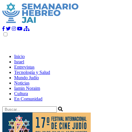
Inicio
Israel
Entrevistas
Tecnología y Salud
Mundo Judío
Noticias
Iamin Noraim
Cultura
En Comunidad