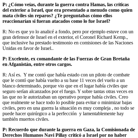
P: ¿Cómo veías, durante la guerra contra Hamas, las críticas
del exterior a Israel, que era presentado a menudo como quien
mata civiles sin reparos? ¿Te preguntabas cómo ellos
reaccionarían si fueran atacados como lo fue Israel?
R: No es que yo lo analicé a fondo, pero por ejemplo estuve con un
gran defensor de Israel en el exterior, el Coronel Richard Kemp.,
que inclusive ha prestado testimonio en comisiones de las Naciones
Unidas en favor de Israel..
P: Excelente, ex comandante de las Fuerzas de Gran Bretaña
en Afganistán, entre otros cargos.
R: Así es. Y me contó que había estado con un piloto de combate
que le contó que había vuelto a su base 11 veces del vuelo a un
blanco determinado, porque vio que en el lugar había civiles que
seguro serían alcanzados por el fuego. Y sobre tantas otras veces en
las que no le autorizaban un operativo porque había civiles. Creo
que realmente se hace todo lo posible para evitar o minimizar bajas
civiles, pero en una guerra la situación es muy compleja , no todo se
puede hacer quirúrgico a la perfección y lamentablemente hay
también muertos civiles.
P: Recuerdo que durante la guerra en Gaza, la Comisionada de
Derechos Humanos Navi Pillay criticó a Israel por no haber