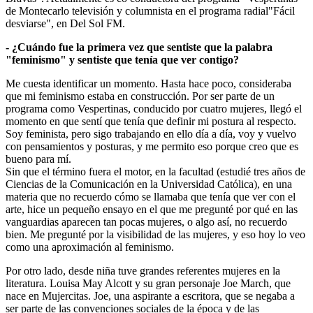
de Montecarlo televisión y columnista en el programa radial"Fácil
desviarse", en Del Sol FM.
- ¿Cuándo fue la primera vez que sentiste que la palabra
"feminismo" y sentiste que tenía que ver contigo?
Me cuesta identificar un momento. Hasta hace poco, consideraba
que mi feminismo estaba en construcción. Por ser parte de un
programa como Vespertinas, conducido por cuatro mujeres, llegó el
momento en que sentí que tenía que definir mi postura al respecto.
Soy feminista, pero sigo trabajando en ello día a día, voy y vuelvo
con pensamientos y posturas, y me permito eso porque creo que es
bueno para mí.
Sin que el término fuera el motor, en la facultad (estudié tres años de
Ciencias de la Comunicación en la Universidad Católica), en una
materia que no recuerdo cómo se llamaba que tenía que ver con el
arte, hice un pequeño ensayo en el que me pregunté por qué en las
vanguardias aparecen tan pocas mujeres, o algo así, no recuerdo
bien. Me pregunté por la visibilidad de las mujeres, y eso hoy lo veo
como una aproximación al feminismo.
Por otro lado, desde niña tuve grandes referentes mujeres en la
literatura. Louisa May Alcott y su gran personaje Joe March, que
nace en Mujercitas. Joe, una aspirante a escritora, que se negaba a
ser parte de las convenciones sociales de la época y de las