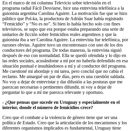
En el marco de mi columna Televicio sobre televisión en el
programa radial Fácil Desviarse, hice una entrevista telefónica a la
guionista argentina Carolina Aguirre. La motivación fue que se hizo
público que Pol-ka, la productora de Adrián Suar había registrado
“Femicidio” y “No es no”. Si bien lo había hecho solo con fines
televisivos, se supo que era porque estaba preparando una serie de
unitarios de ficción sobre femicidios reales argentinos y que la
guionista iba a ser Carolina Aguirre. La entrevista fue telefónica, por
razones obvias. Aguirre tuvo un encontronazo con uno de los dos
conductores del programa. De todas maneras, la entrevista siguió
después de eso con normalidad. Ella se quedó ofendida y lo dijo en
las redes sociales, acusándome a mí por no haberla defendido en esa
situación puntual e insultándonos a mí y al conductor del programa.
Me cuestioné mi abordaje y mi tarea, pero concluí que no cabía el
reclamo. Me amargué un par de días, pero es una cuestión saldada.
No voy a dejar de entrevistar y dar difusión a las posturas que me
parezcan necesarias o pertinentes difundir, ni voy a dejar de
preguntar lo que a mí me parezca relevante y oportuno.
- ¿Que pensas que sucede en Uruguay y especialmente en el
interior, donde el número de femicidios crece?
Creo que el combate a la violencia de género tiene que ser una
política de Estado. Creo que la articulación de los mecanismos y los
diferentes organismos implicados es fundamental, Uruguay tiene