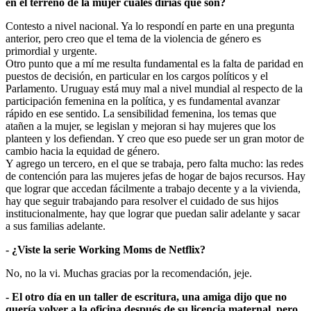
en el terreno de la mujer cuales dirías que son?
Contesto a nivel nacional. Ya lo respondí en parte en una pregunta
anterior, pero creo que el tema de la violencia de género es
primordial y urgente.
Otro punto que a mí me resulta fundamental es la falta de paridad en
puestos de decisión, en particular en los cargos políticos y el
Parlamento. Uruguay está muy mal a nivel mundial al respecto de la
participación femenina en la política, y es fundamental avanzar
rápido en ese sentido. La sensibilidad femenina, los temas que
atañen a la mujer, se legislan y mejoran si hay mujeres que los
planteen y los defiendan. Y creo que eso puede ser un gran motor de
cambio hacia la equidad de género.
Y agrego un tercero, en el que se trabaja, pero falta mucho: las redes
de contención para las mujeres jefas de hogar de bajos recursos. Hay
que lograr que accedan fácilmente a trabajo decente y a la vivienda,
hay que seguir trabajando para resolver el cuidado de sus hijos
institucionalmente, hay que lograr que puedan salir adelante y sacar
a sus familias adelante.
- ¿Viste la serie Working Moms de Netflix?
No, no la vi. Muchas gracias por la recomendación, jeje.
- El otro día en un taller de escritura, una amiga dijo que no
quería volver a la oficina después de su licencia maternal, pero