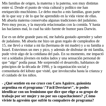
Mis familias de origen, la materna y la paterna, son muy distintas
entre sí. Desde el punto de vista cultural y político me han
enriquecido muchísimo. Le debo mucho a mis familias, gran parte
de lo que soy y de lo que he aprendido en la vida viene de ellas.
Mi abuela materna conservaba algunas tradiciones del judaísmo.
Pero muy pocas, y la mayoría relacionadas con la comida. Y hasta
las hacíamos mal, lo cual ha sido fuente de humor para Darwin.
Ese es un debe grande para mí, me habría gustado aprender y saber
de judaísmo. Mi abuela me hizo un gran regalo de cumpleaños de
15, me llevó a visitar a mi tía (hermana de mi madre) y a su familia a
Israel. Estuvimos un mes y pico, y además de disfrutar de mi familia,
pude vivir algo de la cotidiana del país. En su momento, me impactó
ver a soldados jóvenes en todos lados y una sensación personal de
que “algo” podía pasar. Me sorprendió el desarrollo, hablamos de
principios de la década de 1990, y la organización social y
comunitaria del kibutz que visité, que involucraba hasta la crianza y
el cuidado de los niños.
- ¿Qué sentiste en ese cruce con Caro Aguirre, guionista
argentina en el programa \"Fácil Desviarse\", te podes
idenfiicar con un feminismo que dice que elige a su grupo de
trabajo por ser mujer y no por sus capacitaciones? ¿Cómo
viviste la agresión que sufrió tu compañero de programa?