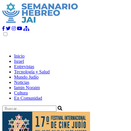
Inicio
Israel
Entrevistas
Tecnología y Salud
Mundo Judío
Noticias
Iamin Noraim
Cultura
En Comunidad