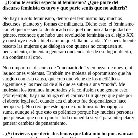
- ¿Cómo te sentis respecto al feminismo? ¿Que parte del
discurso feminista es tuyo y que parte sentís que no adheris?
No hay un solo feminismo, dentro del feminismo hay muchos
discursos, planteos y formas de militancia. Dicho esto, el feminismo
con el que me siento identificada es aquel que busca la equidad de
género, reconoce que hubo una revolución feminista en el siglo XX
y construye desde ahí el camino que falta por andar. Y especialmente
rescato las mujeres que dialogan con quienes no comparten su
pensamiento, e intentan generar conciencia desde ese lugar abierto,
sin condenar al otro.
No comparto el discurso de “quemar todo” y empezar de nuevo, ni
las acciones violentas. También me molesta el oportunismo que ha
surgido con esta causa, que creo que viene de los mediáticos
argentinos y los medios de allá que se suben a una “moda”. Me
molestan los términos importados y la confusión que genera esto.
(Por ejemplo, hay una murga en el carnaval uruguayo que pide por
el aborto legal acá, cuando acá el aborto fue despenalizado hace
tiempo ya). No creo que este tipo de oportunismo demagógico
sume, aunque sé que esto es polémico porque hay muchas personas
que piensan que en un punto “toda monedita sirve” para interpelar y
generar cambios de pensamiento.
- ¿Si tuvieras que decir dos temas que falta mucho por avanzar