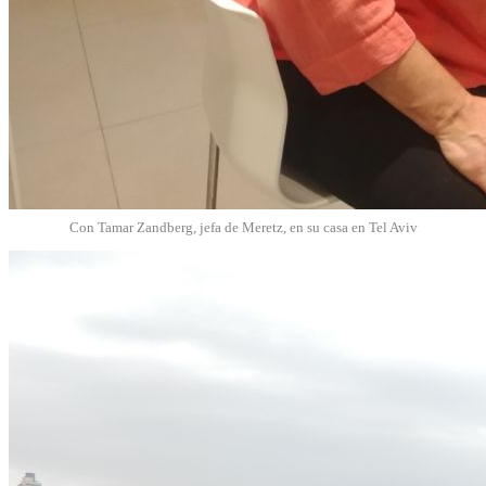
Con Tamar Zandberg, jefa de Meretz, en su casa en Tel Aviv