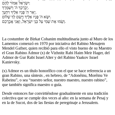
יִשְׂרָאֵל אָמוֹר לָהֶם:
יְבָרֶכְךָ ה' וְיִשְׁמְרֶךָ.
יָאֵר ה' פָּנָיו אֵלֶיךָ וִיחֻנֶּךָּ.
יִשָּׂא ה' פָּנָיו אֵלֶיךָ וְיָשֵׂם לְךָ שָׁלוֹם.
וְשָׂמוּ אֶת שְׁמִי עַל בְּנֵי יִשְׂרָאֵל, וַאֲנִי אֲבָרֲכֵם.
La costumbre de Birkat Cohanim multitudinaria junto al Muro de los
Lamentos comenzó en 1970 por iniciativa del Rabino Menajem
Mendel Gafner, quien recibió para ello el visto bueno de su Maestro
el Gran Rabino Admor (x) de Vizhnitz Rabi Haim Meir Hager, del
Admor de Gur Rabi Israel Alter y del Rabino Yaakov Israel
Kanievsky.
(x) Admor es un título honorífico con el que se hace referencia a un
gran Rabino, una síntesis , en hebreo, de “Adonéinu, Moréinu Ve
Rabeinu”, o sea “nuestro señor, nuestro maestro, nuestro rabino”,
que también significa maestro o guía.
Desde entonces fue convirtiéndose gradualmente en una tradición
colectiva que se cumple dos veces al año: en la semana de Pesaj y
en la de Sucot, dos de las fiestas de peregrinaje a Jerusalem.