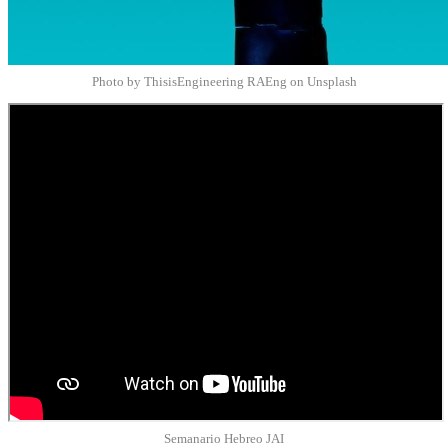
Photo by ThisisEngineering RAEng on Unsplash
Semanario Hebreo JAI