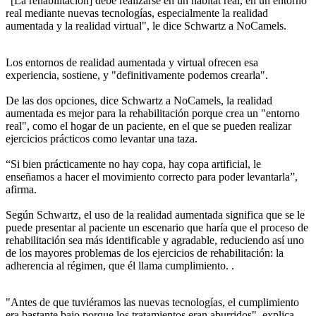
"[La rehabilitación] debe realizarse en un hábitat real, en un entorno
real mediante nuevas tecnologías, especialmente la realidad
aumentada y la realidad virtual", le dice Schwartz a NoCamels.
Los entornos de realidad aumentada y virtual ofrecen esa
experiencia, sostiene, y "definitivamente podemos crearla".
De las dos opciones, dice Schwartz a NoCamels, la realidad
aumentada es mejor para la rehabilitación porque crea un "entorno
real", como el hogar de un paciente, en el que se pueden realizar
ejercicios prácticos como levantar una taza.
“Si bien prácticamente no hay copa, hay copa artificial, le
enseñamos a hacer el movimiento correcto para poder levantarla”,
afirma.
Según Schwartz, el uso de la realidad aumentada significa que se le
puede presentar al paciente un escenario que haría que el proceso de
rehabilitación sea más identificable y agradable, reduciendo así uno
de los mayores problemas de los ejercicios de rehabilitación: la
adherencia al régimen, que él llama cumplimiento. .
"Antes de que tuviéramos las nuevas tecnologías, el cumplimiento
era bastante bajo porque los tratamientos eran aburridos", explica.