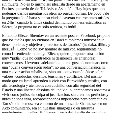
sin muerte. No es lo mismo ser idealista desde un apartamento en
Pocitos que serlo desde Tel-Aviv o Ashkelón. Hay lujos que unos
podemos darnos mientras los otros no pueden dormir. De poco vale
la pregunta “qué haría si en su ciudad cayeran cuatrocientos misiles
en 24hs” cuando la única ciudad del mundo con esa estadística es
Sderot; la pregunta no es sólo retórica, es inútil.
El rabino Eliezer Shemtov en un reciente post en Facebook propone
que los judíos que no vivimos en Israel cumplamos mitzvot “que
tienen poderes y objetivos protectores declarados” (tzedaká, tfilim, y
mezuzá). Como yo no soy hombre de mitzvot, seguramente no
como las entiende mi amigo Eliezer, quiero proponer otra acción
muy “judía” que no contradice ni desmerece las anteriores:
conversemos. Llevemos adelante lo que me gusta denominar como
una “buena conversación judía”: no una conversación halájica ni
una conversación cabalística, sino una conversación ética: sobre
valores, conductas, desafíos, tensiones y conflictos. Del mismo
modo que en Israel aprenden a vivir con Eurovisión y misiles, con
alta tecnología y atentados con cuchillo, con alta seguridad del
Estado y una libertad absoluta del individuo, aprendamos nosotros a
vivir como judíos sin culpa ni justificación, sin creernos perfectos y
libres de toda falta, reconociéndonos imperfectos pero perfectibles.
Tan sólo hablemos: sea en torno de una mesa de Shabat, sea en un
Acto comunitario, sea en nuestras sinagogas o en nuestros
movimientos juveniles. Hablemos acerca del desafío de ser judíos.