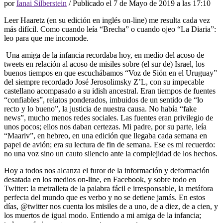
por
Ianai Silberstein
/ Publicado el
7 de Mayo de 2019 a las 17:10
Leer Haaretz (en su edición en inglés on-line) me resulta cada vez
más difícil. Como cuando leía “Brecha” o cuando ojeo “La Diaria”:
leo para que me incomode.
Una amiga de la infancia recordaba hoy, en medio del acoso de
tweets en relación al acoso de misiles sobre (el sur de) Israel, los
buenos tiempos en que escuchábamos “Voz de Sión en el Uruguay”
del siempre recordado José Jerosolimsky Z’L, con su impecable
castellano acompasado a su idish ancestral. Eran tiempos de fuentes
“confiables”, relatos ponderados, imbuidos de un sentido de “lo
recto y lo bueno”, la justicia de nuestra causa. No había “fake
news”, mucho menos redes sociales. Las fuentes eran privilegio de
unos pocos; ellos nos daban certezas. Mi padre, por su parte, leía
“Maariv”, en hebreo, en una edición que llegaba cada semana en
papel de avión; era su lectura de fin de semana. Ese es mi recuerdo:
no una voz sino un cauto silencio ante la complejidad de los hechos.
Hoy a todos nos alcanza el furor de la información y deformación
desatada en los medios on-line, en Facebook, y sobre todo en
Twitter: la metralleta de la palabra fácil e irresponsable, la metáfora
perfecta del mundo que es verbo y no se detiene jamás. En estos
días, @twitter nos cuenta los misiles de a uno, de a diez, de a cien, y
los muertos de igual modo. Entiendo a mi amiga de la infancia;