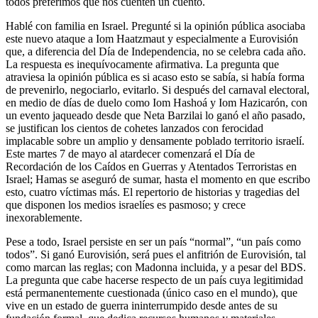
todos preferimos que nos cuenten un cuento.
Hablé con familia en Israel. Pregunté si la opinión pública asociaba
este nuevo ataque a Iom Haatzmaut y especialmente a Eurovisión
que, a diferencia del Día de Independencia, no se celebra cada año.
La respuesta es inequívocamente afirmativa. La pregunta que
atraviesa la opinión pública es si acaso esto se sabía, si había forma
de prevenirlo, negociarlo, evitarlo. Si después del carnaval electoral,
en medio de días de duelo como Iom Hashoá y Iom Hazicarón, con
un evento jaqueado desde que Neta Barzilai lo ganó el año pasado,
se justifican los cientos de cohetes lanzados con ferocidad
implacable sobre un amplio y densamente poblado territorio israelí.
Este martes 7 de mayo al atardecer comenzará el Día de
Recordación de los Caídos en Guerras y Atentados Terroristas en
Israel; Hamas se aseguró de sumar, hasta el momento en que escribo
esto, cuatro víctimas más. El repertorio de historias y tragedias del
que disponen los medios israelíes es pasmoso; y crece
inexorablemente.
Pese a todo, Israel persiste en ser un país “normal”, “un país como
todos”. Si ganó Eurovisión, será pues el anfitrión de Eurovisión, tal
como marcan las reglas; con Madonna incluida, y a pesar del BDS.
La pregunta que cabe hacerse respecto de un país cuya legitimidad
está permanentemente cuestionada (único caso en el mundo), que
vive en un estado de guerra ininterrumpido desde antes de su