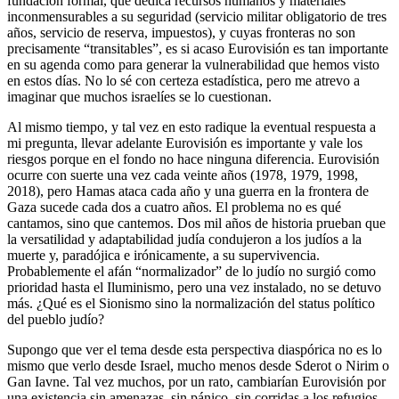
fundación formal, que dedica recursos humanos y materiales
inconmensurables a su seguridad (servicio militar obligatorio de tres
años, servicio de reserva, impuestos), y cuyas fronteras no son
precisamente “transitables”, es si acaso Eurovisión es tan importante
en su agenda como para generar la vulnerabilidad que hemos visto
en estos días. No lo sé con certeza estadística, pero me atrevo a
imaginar que muchos israelíes se lo cuestionan.
Al mismo tiempo, y tal vez en esto radique la eventual respuesta a
mi pregunta, llevar adelante Eurovisión es importante y vale los
riesgos porque en el fondo no hace ninguna diferencia. Eurovisión
ocurre con suerte una vez cada veinte años (1978, 1979, 1998,
2018), pero Hamas ataca cada año y una guerra en la frontera de
Gaza sucede cada dos a cuatro años. El problema no es qué
cantamos, sino que cantemos. Dos mil años de historia prueban que
la versatilidad y adaptabilidad judía condujeron a los judíos a la
muerte y, paradójica e irónicamente, a su supervivencia.
Probablemente el afán “normalizador” de lo judío no surgió como
prioridad hasta el Iluminismo, pero una vez instalado, no se detuvo
más. ¿Qué es el Sionismo sino la normalización del status político
del pueblo judío?
Supongo que ver el tema desde esta perspectiva diaspórica no es lo
mismo que verlo desde Israel, mucho menos desde Sderot o Nirim o
Gan Iavne. Tal vez muchos, por un rato, cambiarían Eurovisión por
una existencia sin amenazas, sin pánico, sin corridas a los refugios,