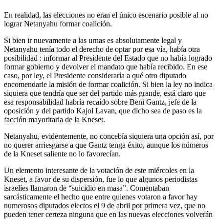
En realidad, las elecciones no eran el único escenario posible al no
lograr Netanyahu formar coalición.
Si bien ir nuevamente a las urnas es absolutamente legal y
Netanyahu tenía todo el derecho de optar por esa vía, había otra
posibilidad : informar al Presidente del Estado que no había logrado
formar gobierno y devolver el mandato que había recibido. En ese
caso, por ley, el Presidente consideraría a qué otro diputado
encomendarle la misión de formar coalición. Si bien la ley no indica
siquiera que tendría que ser del partido más grande, está claro que
esa responsabilidad habría recaído sobre Beni Gantz, jefe de la
oposición y del partido Kajol Lavan, que dicho sea de paso es la
facción mayoritaria de la Kneset.
Netanyahu, evidentemente, no concebía siquiera una opción así, por
no querer arriesgarse a que Gantz tenga éxito, aunque los números
de la Kneset saliente no lo favorecían.
Un elemento interesante de la votación de este miércoles en la
Kneset, a favor de su dispersión, fue lo que algunos periodistas
israelíes llamaron de “suicidio en masa”. Comentaban
sarcásticamente el hecho que entre quienes votaron a favor hay
numerosos diputados electos el 9 de abril por primera vez, que no
pueden tener certeza ninguna que en las nuevas elecciones volverán