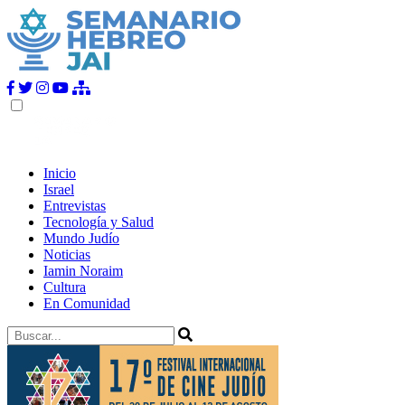
Inicio
Israel
Entrevistas
Tecnología y Salud
Mundo Judío
Noticias
Iamin Noraim
Cultura
En Comunidad