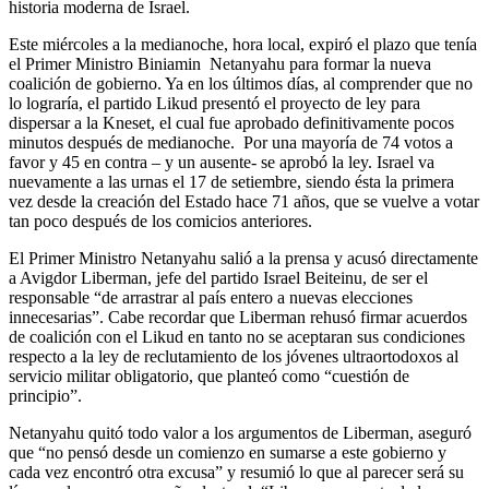
historia moderna de Israel.
Este miércoles a la medianoche, hora local, expiró el plazo que tenía
el Primer Ministro Biniamin Netanyahu para formar la nueva
coalición de gobierno. Ya en los últimos días, al comprender que no
lo lograría, el partido Likud presentó el proyecto de ley para
dispersar a la Kneset, el cual fue aprobado definitivamente pocos
minutos después de medianoche. Por una mayoría de 74 votos a
favor y 45 en contra – y un ausente- se aprobó la ley. Israel va
nuevamente a las urnas el 17 de setiembre, siendo ésta la primera
vez desde la creación del Estado hace 71 años, que se vuelve a votar
tan poco después de los comicios anteriores.
El Primer Ministro Netanyahu salió a la prensa y acusó directamente
a Avigdor Liberman, jefe del partido Israel Beiteinu, de ser el
responsable “de arrastrar al país entero a nuevas elecciones
innecesarias”. Cabe recordar que Liberman rehusó firmar acuerdos
de coalición con el Likud en tanto no se aceptaran sus condiciones
respecto a la ley de reclutamiento de los jóvenes ultraortodoxos al
servicio militar obligatorio, que planteó como “cuestión de
principio”.
Netanyahu quitó todo valor a los argumentos de Liberman, aseguró
que “no pensó desde un comienzo en sumarse a este gobierno y
cada vez encontró otra excusa” y resumió lo que al parecer será su