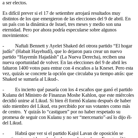
a ser electos.
Es difícil prever si el 17 de setiembre arrojará resultados muy
distintos de los que emergieron de las elecciones del 9 de abril. En
un país con la dinámica de Israel, tres meses y medio son una
eternidad. Pero por ahora podría especularse sobre algunos
movimientos:
- Naftali Bennett y Ayelet Shaked del otrora partido “El hogar
judío” (Habait Hayehudí), que lo dejaron para crear un nuevo
partido “Hayemín Hajadásh” (La Nueva Derecha), reciben una
nueva oportunidad de volver. En las elecciones del 9 de abril les
faltaron 1400 votos para entrar con 4 escaños a la Kneset. Pero esta
vez, quizás se concrete la opción que circulaba ya tiempo atrás: que
Shaked se sumaría al Likud-.
- Es incierto qué pasaría con los 4 escaños que ganó el partido
Kulanu del Ministro de Finanzas Moshe Kahlon, que este miércoles
decidió unirse al Likud. Si bien él formó Kulanu después de haber
sido miembro del Likud, era percibido por sus votantes como más
de centro. Y quizás lo “castiguen” por no haber respetado su
promesa de seguir con Kulanu y no ser “mercenario”-así lo dijo él-
del Likud.
- Habrá que ver si el partido Kajol Lavan de oposición se