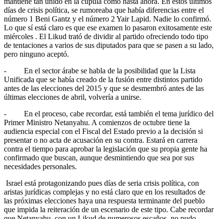
mantiene tan unido en la cúpula como hasta ahora. En estos últimos
días de crisis política, se rumoreaba que había diferencias entre el
número 1 Beni Gantz y el número 2 Yair Lapid. Nadie lo confirmó.
Lo que sí está claro es que ese examen lo pasaron exitosamente este
miércoles . El Likud trató de dividir al partido ofreciendo todo tipo
de tentaciones a varios de sus diputados para que se pasen a su lado,
pero ninguno aceptó.
- En el sector árabe se habla de la posibilidad que la Lista
Unificada que se había creado de la fusión entre distintos partido
antes de las elecciones del 2015 y que se desmembró antes de las
últimas elecciones de abril, volvería a unirse.
- En el proceso, cabe recordar, está también el tema jurídico del
Primer Ministro Netanyahu. A comienzos de octubre tiene la
audiencia especial con el Fiscal del Estado previo a la decisión si
presentar o no acta de acusación en su contra. Estará en carrera
contra el tiempo para aprobar la legislación que su propia gente ha
confirmado que buscan, aunque desmintiendo que sea por sus
necesidades personales.
Israel está protagonizando pues días de seria crisis política, con
aristas jurídicas complejas y no está claro que en los resultados de
las próximas elecciones haya una respuesta terminante del pueblo
que impida la reiteración de un escenario de este tipo. Cabe recordar
que Netanyahu, con un Likud de numerosos escaños, no pudo