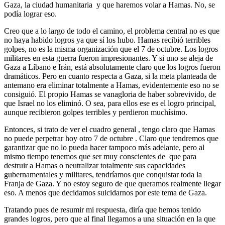
Gaza, la ciudad humanitaria y que haremos volar a Hamas. No, se
podía lograr eso.
Creo que a lo largo de todo el camino, el problema central no es que
no haya habido logros ya que sí los hubo. Hamas recibió terribles
golpes, no es la misma organización que el 7 de octubre. Los logros
militares en esta guerra fueron impresionantes. Y si uno se aleja de
Gaza a Líbano e Irán, está absolutamente claro que los logros fueron
dramáticos. Pero en cuanto respecta a Gaza, si la meta planteada de
antemano era eliminar totalmente a Hamas, evidentemente eso no se
consiguió. El propio Hamas se vanagloria de haber sobrevivido, de
que Israel no los eliminó. O sea, para ellos ese es el logro principal,
aunque recibieron golpes terribles y perdieron muchísimo.
Entonces, si trato de ver el cuadro general , tengo claro que Hamas
no puede perpetrar hoy otro 7 de octubre . Claro que tendremos que
garantizar que no lo pueda hacer tampoco más adelante, pero al
mismo tiempo tenemos que ser muy conscientes de que para
destruir a Hamas o neutralizar totalmente sus capacidades
gubernamentales y militares, tendríamos que conquistar toda la
Franja de Gaza. Y no estoy seguro de que queramos realmente llegar
eso. A menos que decidamos suicidarnos por este tema de Gaza.
Tratando pues de resumir mi respuesta, diría que hemos tenido
grandes logros, pero que al final llegamos a una situación en la que