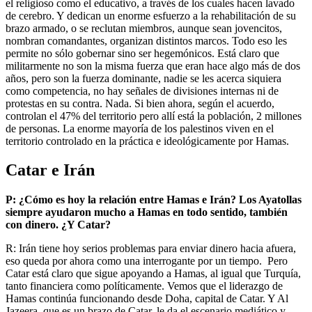
el religioso como el educativo, a través de los cuales hacen lavado
de cerebro. Y dedican un enorme esfuerzo a la rehabilitación de su
brazo armado, o se reclutan miembros, aunque sean jovencitos,
nombran comandantes, organizan distintos marcos. Todo eso les
permite no sólo gobernar sino ser hegemónicos. Está claro que
militarmente no son la misma fuerza que eran hace algo más de dos
años, pero son la fuerza dominante, nadie se les acerca siquiera
como competencia, no hay señales de divisiones internas ni de
protestas en su contra. Nada. Si bien ahora, según el acuerdo,
controlan el 47% del territorio pero allí está la población, 2 millones
de personas. La enorme mayoría de los palestinos viven en el
territorio controlado en la práctica e ideológicamente por Hamas.
Catar e Irán
P: ¿Cómo es hoy la relación entre Hamas e Irán? Los Ayatollas
siempre ayudaron mucho a Hamas en todo sentido, también
con dinero. ¿Y Catar?
R: Irán tiene hoy serios problemas para enviar dinero hacia afuera,
eso queda por ahora como una interrogante por un tiempo. Pero
Catar está claro que sigue apoyando a Hamas, al igual que Turquía,
tanto financiera como políticamente. Vemos que el liderazgo de
Hamas continúa funcionando desde Doha, capital de Catar. Y Al
Jazeera, que es un brazo de Catar, le da el escenario mediático y