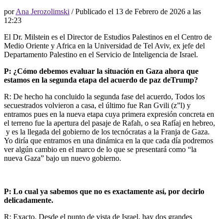
por
Ana Jerozolimski
/ Publicado el
13 de Febrero de 2026 a las
12:23
El Dr. Milstein es el Director de Estudios Palestinos en el Centro de
Medio Oriente y Africa en la Universidad de Tel Aviv, ex jefe del
Departamento Palestino en el Servicio de Inteligencia de Israel.
P: ¿Cómo debemos evaluar la situación en Gaza ahora que
estamos en la segunda etapa del acuerdo de paz deTrump?
R: De hecho ha concluido la segunda fase del acuerdo, Todos los
secuestrados volvieron a casa, el último fue Ran Gvili (z”l) y
entramos pues en la nueva etapa cuya primera expresión concreta en
el terreno fue la apertura del pasaje de Rafah, o sea Rafíaj en hebreo,
y es la llegada del gobierno de los tecnócratas a la Franja de Gaza.
Yo diría que entramos en una dinámica en la que cada día podremos
ver algún cambio en el marco de lo que se presentará como “la
nueva Gaza” bajo un nuevo gobierno.
P: Lo cual ya sabemos que no es exactamente así, por decirlo
delicadamente.
R: Exacto. Desde el punto de vista de Israel, hay dos grandes