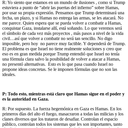
R: Yo siento que estamos en un mundo de ilusiones , como si Trump
estuviera a punto de “abrir las puertas del infierno” sobre Hamas,
por usar su propia expresión. Pensamos que Trump determinará una
fecha, un plazo, y si Hamas no entrega las armas, se les atacará. No
me parece. Quien espera que se pueda volver a combatir a Hamas,
conquistar Gaza, instalarse allí, está soñando. Lo que veremos será
el símbolo de cada vez más proyectos , más pasos a nivel de la vida
civil…así que volver a combatir no será tan sencillo. No digo
imposible, pero hoy no parece muy factible. Y dependerá de Trump.
El problema es que Israel no tiene realmente soluciones y creo que
eso es en gran medida porque Trump entendió que Israel no tenía
una fórmula clara salvo la posibilidad de volver a atacar a Hamas,
no presentó alternativas. Esto es lo que pasa cuando Israel no
propone ideas concretas. Se le imponen fórmulas que no son las
ideales.
P: Todo esto, mientras está claro que Hamas sigue en el poder y
es la autoridad en Gaza.
R: Por supuesto. La fuerza hegemónica en Gaza es Hamas. En los
primeros días del alto el fuego, masacraron a todas las milicias y los
clanes diversos que los trataron de desafiar. Controlan el espacio
público, controlan todos los sistemas que les son importantes, tanto