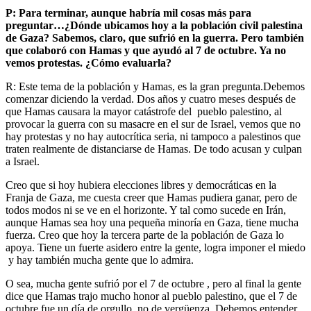
P: Para terminar, aunque habría mil cosas más para
preguntar…¿Dónde ubicamos hoy a la población civil palestina
de Gaza? Sabemos, claro, que sufrió en la guerra. Pero también
que colaboró con Hamas y que ayudó al 7 de octubre. Ya no
vemos protestas. ¿Cómo evaluarla?
R: Este tema de la población y Hamas, es la gran pregunta.Debemos
comenzar diciendo la verdad. Dos años y cuatro meses después de
que Hamas causara la mayor catástrofe del pueblo palestino, al
provocar la guerra con su masacre en el sur de Israel, vemos que no
hay protestas y no hay autocrítica seria, ni tampoco a palestinos que
traten realmente de distanciarse de Hamas. De todo acusan y culpan
a Israel.
Creo que si hoy hubiera elecciones libres y democráticas en la
Franja de Gaza, me cuesta creer que Hamas pudiera ganar, pero de
todos modos ni se ve en el horizonte. Y tal como sucede en Irán,
aunque Hamas sea hoy una pequeña minoría en Gaza, tiene mucha
fuerza. Creo que hoy la tercera parte de la población de Gaza lo
apoya. Tiene un fuerte asidero entre la gente, logra imponer el miedo
y hay también mucha gente que lo admira.
O sea, mucha gente sufrió por el 7 de octubre , pero al final la gente
dice que Hamas trajo mucho honor al pueblo palestino, que el 7 de
octubre fue un día de orgullo, no de vergüenza. Debemos entender