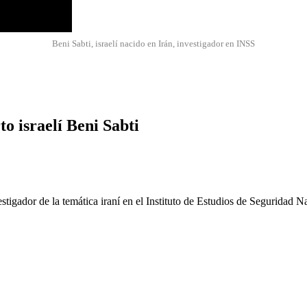
Beni Sabti, israelí nacido en Irán, investigador en INSS
to israelí Beni Sabti
tigador de la temática iraní en el Instituto de Estudios de Seguridad Na