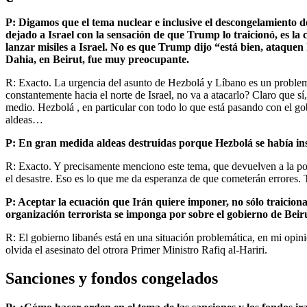
P: Digamos que el tema nuclear e inclusive el descongelamiento de
dejado a Israel con la sensación de que Trump lo traicionó, es la 
lanzar misiles a Israel. No es que Trump dijo “está bien, ataque
Dahia, en Beirut, fue muy preocupante.
R: Exacto. La urgencia del asunto de Hezbolá y Líbano es un problema
constantemente hacia el norte de Israel, no va a atacarlo? Claro que s
medio. Hezbolá , en particular con todo lo que está pasando con el go
aldeas…
P: En gran medida aldeas destruidas porque Hezbolá se había insta
R: Exacto. Y precisamente menciono este tema, que devuelven a la pobl
el desastre. Eso es lo que me da esperanza de que cometerán errores.
P: Aceptar la ecuación que Irán quiere imponer, no sólo traicion
organización terrorista se imponga por sobre el gobierno de Beir
R: El gobierno libanés está en una situación problemática, en mi opin
olvida el asesinato del otrora Primer Ministro Rafiq al-Hariri.
Sanciones y fondos congelados