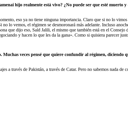
amenai hijo realmente está vivo? ¿No puede ser que esté muerto y 
mento, eso ya no tiene ninguna importancia. Claro que si no lo vimos da
 Si no lo vemos, el régimen se desmoronará más adelante. Incluso anoch
persona que dijo eso, Saíd Jalili, el mismo que también está en el Cons
gociando y hacen lo que les da la gana». Como si quisiera parecer justo
Muchas veces pensé que quiere confundir al régimen, diciendo que 
jes a través de Pakistán, a través de Catar. Pero no sabemos nada de 