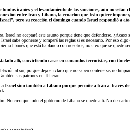
 fondos iraníes y el levantamiento de las sanciones, aún no están c
conexión entre Irán y Líbano, la ecuación que Irán quiere imponer, 
n Israel”, pero su reacción el domingo cuando Israel respondió a a
. Israel no aceptará este asunto porque tiene que defenderse. ¿Acaso si
í, Israel sabe oponerse y romperá las reglas si es necesario. Por eso di
bierno libanés que está hablando con nosotros, no creo que se quede sen
lado allí, convirtiendo casas en comandos terroristas, con túneles
ación al sur, porque deja en claro que no saben contenerse, no limpian
 También sus patrones en Teherán.
a a Israel sino también a Líbano porque permite a Irán a través de
ut.
ión. No creo que todo el gobierno de Líbano se quede allí. No descarto