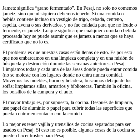
Jametz significa “grano fermentado”. En Pesaj, no solo no comemos
jametz, sino que ni siquiera debemos tenerlo. Si una comida o
bebida contiene incluso un vestigio de trigo, cebada, centeno,
espelta, avena o sus derivados, y no fue cuidada para que no leude o
fermente, es jametz. Lo que significa que cualquier comida o bebida
procesada hoy se puede asumir que es jametz a menos que se haya
certificado que no lo es.
El problema es que nuestras casas están llenas de esto. Es por esto
que nos embarcamos en una limpieza completa y en una misión de
búsqueda y destrucción durante las semanas anteriores a Pesaj.
Limpiamos todas y cada una de las áreas donde pueda entrar comida
(no se moleste con los lugares donde no entra nunca comida).
Movemos los muebles, horno y heladera; buscamos debajo de los
sofás; limpiamos sillas, armarios y bibliotecas. También la oficina,
los bolsillos de la campera y el auto.
El mayor trabajo es, por supuesto, la cocina. Después de limpiarla,
use papel de aluminio o papel para cubrir todas las superficies que
puedan entrar en contacto con la comida.
Lo mejor es tener vajilla y utensilios de cocina separados para ser
usados en Pesaj. Si esto no es posible, algunas cosas de la cocina se
pueden hacer kosher para Pesaj.