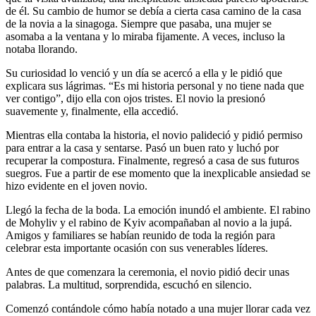
de él. Su cambio de humor se debía a cierta casa camino de la casa
de la novia a la sinagoga. Siempre que pasaba, una mujer se
asomaba a la ventana y lo miraba fijamente. A veces, incluso la
notaba llorando.
Su curiosidad lo venció y un día se acercó a ella y le pidió que
explicara sus lágrimas. “Es mi historia personal y no tiene nada que
ver contigo”, dijo ella con ojos tristes. El novio la presionó
suavemente y, finalmente, ella accedió.
Mientras ella contaba la historia, el novio palideció y pidió permiso
para entrar a la casa y sentarse. Pasó un buen rato y luchó por
recuperar la compostura. Finalmente, regresó a casa de sus futuros
suegros. Fue a partir de ese momento que la inexplicable ansiedad se
hizo evidente en el joven novio.
Llegó la fecha de la boda. La emoción inundó el ambiente. El rabino
de Mohyliv y el rabino de Kyiv acompañaban al novio a la jupá.
Amigos y familiares se habían reunido de toda la región para
celebrar esta importante ocasión con sus venerables líderes.
Antes de que comenzara la ceremonia, el novio pidió decir unas
palabras. La multitud, sorprendida, escuchó en silencio.
Comenzó contándole cómo había notado a una mujer llorar cada vez