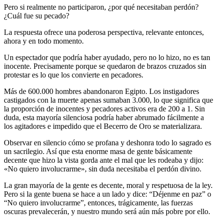
Pero si realmente no participaron, ¿por qué necesitaban perdón?
¿Cuál fue su pecado?
La respuesta ofrece una poderosa perspectiva, relevante entonces,
ahora y en todo momento.
Un espectador que podría haber ayudado, pero no lo hizo, no es tan
inocente. Precisamente porque se quedaron de brazos cruzados sin
protestar es lo que los convierte en pecadores.
Más de 600.000 hombres abandonaron Egipto. Los instigadores
castigados con la muerte apenas sumaban 3.000, lo que significa que
la proporción de inocentes y pecadores activos era de 200 a 1. Sin
duda, esta mayoría silenciosa podría haber abrumado fácilmente a
los agitadores e impedido que el Becerro de Oro se materializara.
Observar en silencio cómo se profana y deshonra todo lo sagrado es
un sacrilegio. Así que esta enorme masa de gente básicamente
decente que hizo la vista gorda ante el mal que les rodeaba y dijo:
«No quiero involucrarme», sin duda necesitaba el perdón divino.
La gran mayoría de la gente es decente, moral y respetuosa de la ley.
Pero si la gente buena se hace a un lado y dice: “Déjenme en paz” o
“No quiero involucrarme”, entonces, trágicamente, las fuerzas
oscuras prevalecerán, y nuestro mundo será aún más pobre por ello.