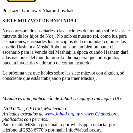
Por Lazer Gurkow y Aharon Loschak
SIETE MITZVOT DE BNEI NOAJ
Nos corresponde enseñarles a las naciones del mundo sobre las siete
mitzvot de los hijos de Noaj. No solo es nuestro rol, como luz para
las naciones, enseñarles los principios de la moralidad como se los
enseño Hashem a Moshé Rabeinu, sino también preparar el
escenario para la venida del Mashiaj: la época cuando Hashem dará
a las naciones del mundo un solo idioma para que todos juntos
puedan invocarlo y adorarlo de común acuerdo.
La próxima vez que hables sobre las siete mitzvot con alguien, sé
consciente que estás trabajando para traer Mashiaj.
MiSinaí es una publicación de Jabad Uruguay. Guayaquí 3193
2709 0405 , CP1130, Montevideo.
Artículos extraídos de
www.Jabad.org.uy
y
www.Chabad.org
,
publicados con permiso.
Para recibir MiSinaí por email o por whatsapp, contactar por
teléfono al 2628 6770 o por mail:
Info@jabad.org.uy
.