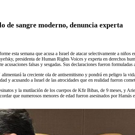
elo de sangre moderno, denuncia experta
rme esta semana que acusa a Israel de atacar selectivamente a niños en
ayefsky, presidenta de Human Rights Voices y experta en derechos hu
nte acusaciones falsas y sesgadas. Sus declaraciones fueron formuladas 
limentará la creciente ola de antisemitismo y pondrá en peligro la vid
ealidad y acusando a Israel de las atrocidades que en realidad fueron com
atos y la mutilación de los cuerpos de Kfir Bibas, de 9 meses, y Ariel
recordar que numerosos menores de edad fueron asesinados por Hamás en