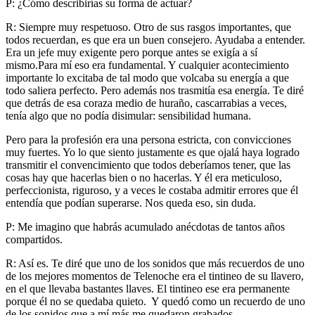
P: ¿Cómo describirías su forma de actuar?
R: Siempre muy respetuoso. Otro de sus rasgos importantes, que
todos recuerdan, es que era un buen consejero. Ayudaba a entender.
Era un jefe muy exigente pero porque antes se exigía a sí
mismo.Para mí eso era fundamental. Y cualquier acontecimiento
importante lo excitaba de tal modo que volcaba su energía a que
todo saliera perfecto. Pero además nos trasmitía esa energía. Te diré
que detrás de esa coraza medio de huraño, cascarrabias a veces,
tenía algo que no podía disimular: sensibilidad humana.
Pero para la profesión era una persona estricta, con convicciones
muy fuertes. Yo lo que siento justamente es que ojalá haya logrado
transmitir el convencimiento que todos deberíamos tener, que las
cosas hay que hacerlas bien o no hacerlas. Y él era meticuloso,
perfeccionista, riguroso, y a veces le costaba admitir errores que él
entendía que podían superarse. Nos queda eso, sin duda.
P: Me imagino que habrás acumulado anécdotas de tantos años
compartidos.
R: Así es. Te diré que uno de los sonidos que más recuerdos de uno
de los mejores momentos de Telenoche era el tintineo de su llavero,
en el que llevaba bastantes llaves. El tintineo ese era permanente
porque él no se quedaba quieto. Y quedó como un recuerdo de uno
de los sonidos que a mí más me quedaron grabados.