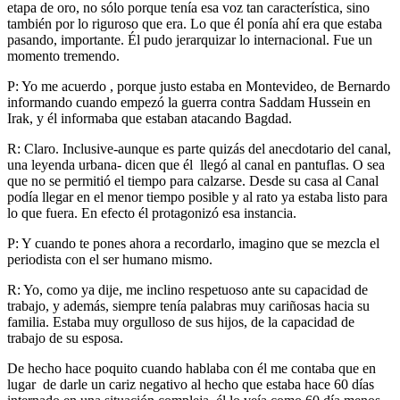
etapa de oro, no sólo porque tenía esa voz tan característica, sino
también por lo riguroso que era. Lo que él ponía ahí era que estaba
pasando, importante. Él pudo jerarquizar lo internacional. Fue un
momento tremendo.
P: Yo me acuerdo , porque justo estaba en Montevideo, de Bernardo
informando cuando empezó la guerra contra Saddam Hussein en
Irak, y él informaba que estaban atacando Bagdad.
R: Claro. Inclusive-aunque es parte quizás del anecdotario del canal,
una leyenda urbana- dicen que él llegó al canal en pantuflas. O sea
que no se permitió el tiempo para calzarse. Desde su casa al Canal
podía llegar en el menor tiempo posible y al rato ya estaba listo para
lo que fuera. En efecto él protagonizó esa instancia.
P: Y cuando te pones ahora a recordarlo, imagino que se mezcla el
periodista con el ser humano mismo.
R: Yo, como ya dije, me inclino respetuoso ante su capacidad de
trabajo, y además, siempre tenía palabras muy cariñosas hacia su
familia. Estaba muy orgulloso de sus hijos, de la capacidad de
trabajo de su esposa.
De hecho hace poquito cuando hablaba con él me contaba que en
lugar de darle un cariz negativo al hecho que estaba hace 60 días