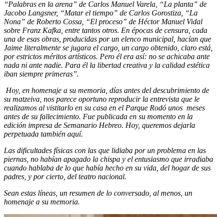
“Palabras en la arena” de Carlos Manuel Varela, “La planta” de
Jacobo Langsner, “Matar el tiempo” de Carlos Gorostiza, “La
Nona” de Roberto Cossa, “El proceso” de Héctor Manuel Vidal
sobre Franz Kafka, entre tantos otros. En épocas de censura, cada
una de esas obras, producidas por un elenco municipal, hacían que
Jaime literalmente se jugara el cargo, un cargo obtenido, claro está,
por estrictos méritos artísticos. Pero él era así: no se achicaba ante
nada ni ante nadie. Para él la libertad creativa y la calidad estética
iban siempre primeras”.
Hoy, en homenaje a su memoria, días antes del descubrimiento de
su matzeiva, nos parece oportuno reproducir la entrevista que le
realizamos al vistitarlo en su casa en el Parque Rodó unos meses
antes de su fallecimiento. Fue publicada en su momento en la
edición impresa de Semanario Hebreo. Hoy, queremos dejarla
perpetuada también aquí.
Las dificultades físicas con las que lidiaba por un problema en las
piernas, no habían apagado la chispa y el entusiasmo que irradiaba
cuando hablaba de lo que había hecho en su vida, del hogar de sus
padres, y por cierto, del teatro nacional.
Sean estas líneas, un resumen de lo conversado, al menos, un
homenaje a su memoria.