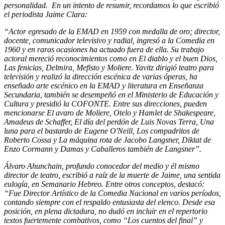
personalidad. En un intento de resumir, recordamos lo que escribió
el periodista Jaime Clara:
“Actor egresado de la EMAD en 1959 con medalla de oro; director,
docente, comunicador televisivo y radial, ingresó a la Comedia en
1960 y en raras ocasiones ha actuado fuera de ella. Su trabajo
actoral mereció reconocimientos como en El diablo y el buen Dios,
Las fenicias, Delmira, Mefisto y Moliere. Yavitz dirigió teatro para
televisión y realizó la dirección escénica de varias óperas, ha
enseñado arte escénico en la EMAD y literatura en Enseñanza
Secundaria, también se desempeñó en el Ministerio de Educación y
Cultura y presidió la COFONTE. Entre sus direcciones, pueden
mencionarse El avaro de Moliere, Otelo y Hamlet de Shakespeare,
Amadeus de Schaffer, El día del perdón de Luis Novas Terra, Una
luna para el bastardo de Eugene O'Neill, Los compadritos de
Roberto Cossa y La máquina rota de Jacobo Langsner, Diktat de
Enzo Cormann y Damas y Caballeros también de Langsner”.
Álvaro Ahunchain, profundo conocedor del medio y él mismo
director de teatro, escribió a raíz de la muerte de Jaime, una sentida
eulogía, en Semanario Hebreo. Entre otros conceptos, destacó:
“Fue Director Artístico de la Comedia Nacional en varios períodos,
contando siempre con el respaldo entusiasta del elenco. Desde esa
posición, en plena dictadura, no dudó en incluir en el repertorio
textos fuertemente combativos, como “Los cuentos del final” y