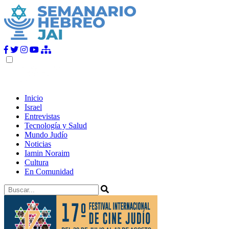
Inicio
Israel
Entrevistas
Tecnología y Salud
Mundo Judío
Noticias
Iamin Noraim
Cultura
En Comunidad