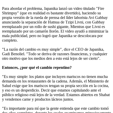
Para abordar el problema, Japanika lanzó un video titulado "Fire
Shrimpsy" (que en realidad es bastante divertido), haciendo su
propia versión de la rueda de prensa del líder laborista Avi Gabbay
anunciando la separación de Hatnua de Tzipi Livni, con Gabbay
reemplazado por un rollo de sushi gigante, Mientras que Livni es
reemplazado por un camarón llorón. El video ayudó a minimizar la
mala publicidad, pero no logró que Japanika se descolocara por
completo.
"La razón del cambio es muy simple", dice el CEO de Japanika,
Gadi Benoliel. "Todo se deriva de razones financieras, y cualquier
otro motivo que los medios den a esto está lejos de ser cierto".
Entonces, ¿por qué el cambio repentino?
"Es muy simple: los platos que incluyen mariscos no tienen mucha
demanda en los restaurantes de la cadena. Además, el Ministerio de
Salud exige que los mariscos tengan su propia sección en la cocina,
y eso es un desperdicio. Decir que estamos capitulando ante el
público religioso está lejos de la verdad. Estamos abiertos en Shabat
y vendemos carne y productos lácteos juntos.
"Es importante para mí que la gente entienda que este cambio tomó
dos años completos, durante los cuales examinamos minuciosamente