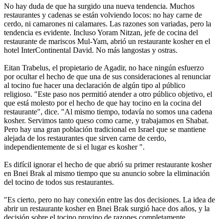
No hay duda de que ha surgido una nueva tendencia. Muchos
restaurantes y cadenas se están volviendo locos: no hay carne de
cerdo, ni camarones ni calamares. Las razones son variadas, pero la
tendencia es evidente. Incluso Yoram Nitzan, jefe de cocina del
restaurante de mariscos Mul-Yam, abrió un restaurante kosher en el
hotel InterContinental David. No más langostas y ostras.
Eitan Trabelus, el propietario de Agadir, no hace ningún esfuerzo
por ocultar el hecho de que una de sus consideraciones al renunciar
al tocino fue hacer una declaración de algún tipo al público
religioso. "Este paso nos permitió atender a otro público objetivo, el
que está molesto por el hecho de que hay tocino en la cocina del
restaurante", dice. "Al mismo tiempo, todavía no somos una cadena
kosher. Servimos tanto queso como carne, y trabajamos en Shabat.
Pero hay una gran población tradicional en Israel que se mantiene
alejada de los restaurantes que sirven carne de cerdo,
independientemente de si el lugar es kosher ".
Es difícil ignorar el hecho de que abrió su primer restaurante kosher
en Bnei Brak al mismo tiempo que su anuncio sobre la eliminación
del tocino de todos sus restaurantes.
"Es cierto, pero no hay conexión entre las dos decisiones. La idea de
abrir un restaurante kosher en Bnei Brak surgió hace dos años, y la
decisión sobre el tocino provino de razones completamente