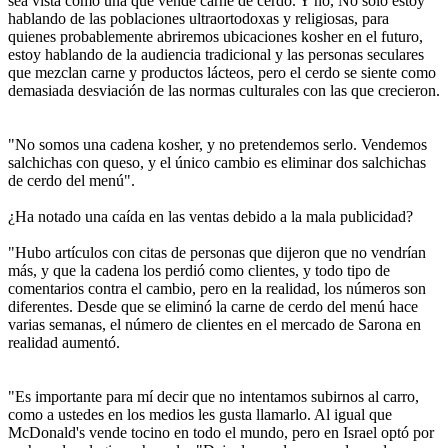
sea vista como una que vende carne de cerdo. Y no, No solo estoy
hablando de las poblaciones ultraortodoxas y religiosas, para
quienes probablemente abriremos ubicaciones kosher en el futuro,
estoy hablando de la audiencia tradicional y las personas seculares
que mezclan carne y productos lácteos, pero el cerdo se siente como
demasiada desviación de las normas culturales con las que crecieron.
"No somos una cadena kosher, y no pretendemos serlo. Vendemos
salchichas con queso, y el único cambio es eliminar dos salchichas
de cerdo del menú".
¿Ha notado una caída en las ventas debido a la mala publicidad?
"Hubo artículos con citas de personas que dijeron que no vendrían
más, y que la cadena los perdió como clientes, y todo tipo de
comentarios contra el cambio, pero en la realidad, los números son
diferentes. Desde que se eliminó la carne de cerdo del menú hace
varias semanas, el número de clientes en el mercado de Sarona en
realidad aumentó.
"Es importante para mí decir que no intentamos subirnos al carro,
como a ustedes en los medios les gusta llamarlo. Al igual que
McDonald's vende tocino en todo el mundo, pero en Israel optó por