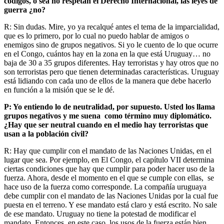
códigos, o sea no respetan el Derecho Internacional, las leyes de
guerra ¿no?
R: Sin dudas. Mire, yo ya recalqué antes el tema de la imparcialidad,
que es lo primero, por lo cual no puedo hablar de amigos o
enemigos sino de grupos negativos. Si yo le cuento de lo que ocurre
en el Congo, cuántos hay en la zona en la que está Uruguay… no
baja de 30 a 35 grupos diferentes. Hay terroristas y hay otros que no
son terroristas pero que tienen determinadas características. Uruguay
está lidiando con cada uno de ellos de la manera que debe hacerlo
en función a la misión que se le dé.
P: Yo entiendo lo de neutralidad, por supuesto. Usted los llama
grupos negativos y me suena como término muy diplomático.
¿Hay que ser neutral cuando en el medio hay terroristas que
usan a la población civil?
R: Hay que cumplir con el mandato de las Naciones Unidas, en el
lugar que sea. Por ejemplo, en El Congo, el capítulo VII determina
ciertas condiciones que hay que cumplir para poder hacer uso de la
fuerza. Ahora, desde el momento en el que se cumple con ellas, se
hace uso de la fuerza como corresponde. La compañía uruguaya
debe cumplir con el mandato de las Naciones Unidas por la cual fue
puesta en el terreno. Y ese mandato está claro y está escrito. No sale
de ese mandato. Uruguay no tiene la potestad de modificar el
mandato. Entonces, en este caso, los usos de la fuerza están bien