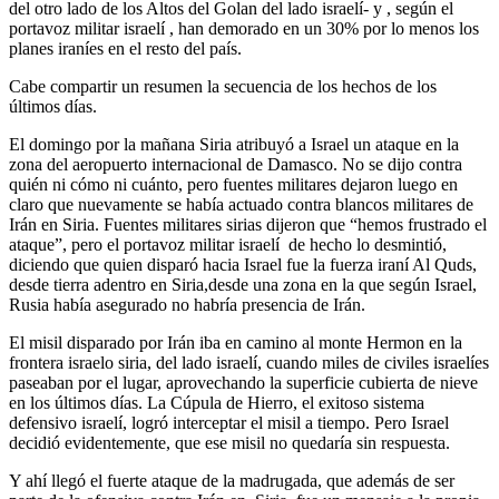
del otro lado de los Altos del Golan del lado israelí- y , según el
portavoz militar israelí , han demorado en un 30% por lo menos los
planes iraníes en el resto del país.
Cabe compartir un resumen la secuencia de los hechos de los
últimos días.
El domingo por la mañana Siria atribuyó a Israel un ataque en la
zona del aeropuerto internacional de Damasco. No se dijo contra
quién ni cómo ni cuánto, pero fuentes militares dejaron luego en
claro que nuevamente se había actuado contra blancos militares de
Irán en Siria. Fuentes militares sirias dijeron que “hemos frustrado el
ataque”, pero el portavoz militar israelí de hecho lo desmintió,
diciendo que quien disparó hacia Israel fue la fuerza iraní Al Quds,
desde tierra adentro en Siria,desde una zona en la que según Israel,
Rusia había asegurado no habría presencia de Irán.
El misil disparado por Irán iba en camino al monte Hermon en la
frontera israelo siria, del lado israelí, cuando miles de civiles israelíes
paseaban por el lugar, aprovechando la superficie cubierta de nieve
en los últimos días. La Cúpula de Hierro, el exitoso sistema
defensivo israelí, logró interceptar el misil a tiempo. Pero Israel
decidió evidentemente, que ese misil no quedaría sin respuesta.
Y ahí llegó el fuerte ataque de la madrugada, que además de ser