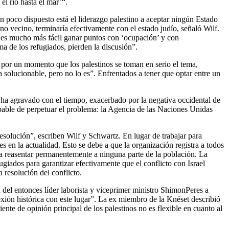
el río hasta el mar’“.
án poco dispuesto está el liderazgo palestino a aceptar ningún Estado
tino vecino, terminaría efectivamente con el estado judío, señaló Wilf.
ue es mucho más fácil ganar puntos con ‘ocupación’ y con
ma de los refugiados, pierden la discusión”.
an por un momento que los palestinos se toman en serio el tema,
olucionable, pero no lo es”. Enfrentados a tener que optar entre un
 ha agravado con el tiempo, exacerbado por la negativa occidental de
ulpable de perpetuar el problema: la Agencia de las Naciones Unidas
esolución”, escriben Wilf y Schwartz. En lugar de trabajar para
 en la actualidad. Esto se debe a que la organización registra a todos
ra reasentar permanentemente a ninguna parte de la población. La
giados para garantizar efectivamente que el conflicto con Israel
 resolución del conflicto.
 del entonces líder laborista y viceprimer ministro ShimonPeres a
xión histórica con este lugar”. La ex miembro de la Knéset describió
nte de opinión principal de los palestinos no es flexible en cuanto al