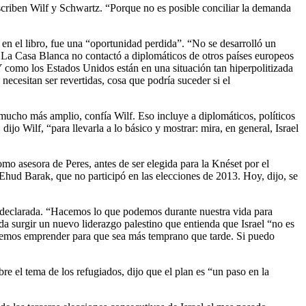
scriben Wilf y Schwartz. “Porque no es posible conciliar la demanda
 el libro, fue una “oportunidad perdida”. “No se desarrolló un
JI. La Casa Blanca no contactó a diplomáticos de otros países europeos
Y como los Estados Unidos están en una situación tan hiperpolitizada
ecesitan ser revertidas, cosa que podría suceder si el
mucho más amplio, confía Wilf. Eso incluye a diplomáticos, políticos
ijo Wilf, “para llevarla a lo básico y mostrar: mira, en general, Israel
omo asesora de Peres, antes de ser elegida para la Knéset por el
hud Barak, que no participó en las elecciones de 2013. Hoy, dijo, se
tea declarada. “Hacemos lo que podemos durante nuestra vida para
da surgir un nuevo liderazgo palestino que entienda que Israel “no es
podemos emprender para que sea más temprano que tarde. Si puedo
re el tema de los refugiados, dijo que el plan es “un paso en la