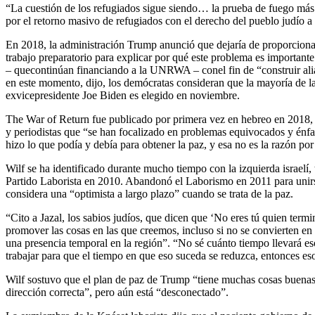
“La cuestión de los refugiados sigue siendo… la prueba de fuego más 
por el retorno masivo de refugiados con el derecho del pueblo judío a
En 2018, la administración Trump anunció que dejaría de proporciona
trabajo preparatorio para explicar por qué este problema es importante
– quecontinúan financiando a la UNRWA – conel fin de “construir alia
en este momento, dijo, los demócratas consideran que la mayoría de la
exvicepresidente Joe Biden es elegido en noviembre.
The War of Return fue publicado por primera vez en hebreo en 2018, y 
y periodistas que “se han focalizado en problemas equivocados y énfasis 
hizo lo que podía y debía para obtener la paz, y esa no es la razón po
Wilf se ha identificado durante mucho tiempo con la izquierda israelí,
Partido Laborista en 2010. Abandonó el Laborismo en 2011 para unirse
considera una “optimista a largo plazo” cuando se trata de la paz.
“Cito a Jazal, los sabios judíos, que dicen que ‘No eres tú quien term
promover las cosas en las que creemos, incluso si no se convierten en 
una presencia temporal en la región”. “No sé cuánto tiempo llevará 
trabajar para que el tiempo en que eso suceda se reduzca, entonces es
Wilf sostuvo que el plan de paz de Trump “tiene muchas cosas buenas”, 
dirección correcta”, pero aún está “desconectado”.