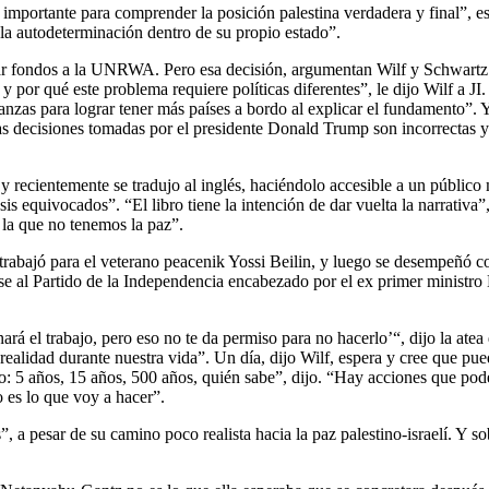
importante para comprender la posición palestina verdadera y final”, e
 la autodeterminación dentro de su propio estado”.
r fondos a la UNRWA. Pero esa decisión, argumentan Wilf y Schwartz en
 y por qué este problema requiere políticas diferentes”, le dijo Wilf a 
nzas para lograr tener más países a bordo al explicar el fundamento”. 
s decisiones tomadas por el presidente Donald Trump son incorrectas y n
recientemente se tradujo al inglés, haciéndolo accesible a un público 
equivocados”. “El libro tiene la intención de dar vuelta la narrativa”, d
r la que no tenemos la paz”.
 trabajó para el veterano peacenik Yossi Beilin, y luego se desempeñó c
 al Partido de la Independencia encabezado por el ex primer ministro E
inará el trabajo, pero eso no te da permiso para no hacerlo’“, dijo la a
realidad durante nuestra vida”. Un día, dijo Wilf, espera y cree que pue
eso: 5 años, 15 años, 500 años, quién sabe”, dijo. “Hay acciones que 
o es lo que voy a hacer”.
a pesar de su camino poco realista hacia la paz palestino-israelí. Y sob