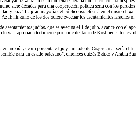
Netanyahu-Gantz no es lo que ella esperaba que se concretara después d
nte siete décadas para una cooperación política seria con los partidos 
idad y paz. “La gran mayoría del público israelí está en el mismo lugar y 
 Azul: ninguno de los dos quiere evacuar los asentamientos israelíes ni 
n de asentamientos judíos, que se avecina el 1 de julio, avance con el 
o va a aprobar, ciertamente por parte del lado de Kushner, si los esta
ier anexión, de un porcentaje fijo y limitado de Cisjordania, sería el fin
disponible para un estado palestino”, entonces quizás Egipto y Arabia Sau