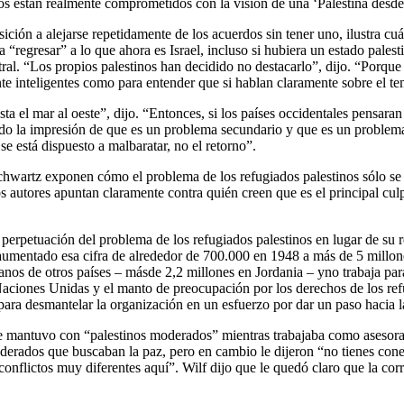
os están realmente comprometidos con la visión de una ‘Palestina desde 
ición a alejarse repetidamente de los acuerdos sin tener uno, ilustra cu
a “regresar” a lo que ahora es Israel, incluso si hubiera un estado pales
ntral. “Los propios palestinos han decidido no destacarlo”, dijo. “Porq
nte inteligentes como para entender que si hablan claramente sobre el te
sta el mar al oeste”, dijo. “Entonces, si los países occidentales pensar
o la impresión de que es un problema secundario y que es un problema s
se está dispuesto a malbaratar, no el retorno”.
Schwartz exponen cómo el problema de los refugiados palestinos sólo se
Los autores apuntan claramente contra quién creen que es el principal c
 perpetuación del problema de los refugiados palestinos en lugar de su r
umentado esa cifra de alrededor de 700.000 en 1948 a más de 5 millones
anos de otros países – másde 2,2 millones en Jordania – yno trabaja pa
 Naciones Unidas y el manto de preocupación por los derechos de los refu
ara desmantelar la organización en un esfuerzo por dar un paso hacia la
que mantuvo con “palestinos moderados” mientras trabajaba como asesora
derados que buscaban la paz, pero en cambio le dijeron “no tienes cone
flictos muy diferentes aquí”. Wilf dijo que le quedó claro que la corrie