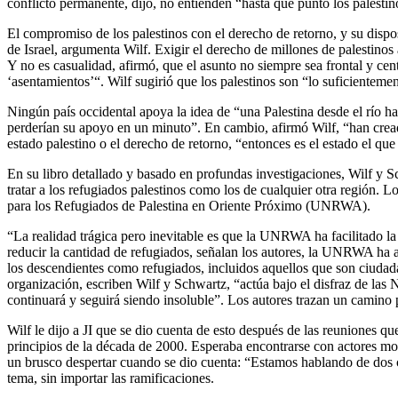
conflicto permanente, dijo, no entienden “hasta qué punto los palestin
El compromiso de los palestinos con el derecho de retorno, y su dispos
de Israel, argumenta Wilf. Exigir el derecho de millones de palestinos 
Y no es casualidad, afirmó, que el asunto no siempre sea frontal y ce
‘asentamientos’“. Wilf sugirió que los palestinos son “lo suficienteme
Ningún país occidental apoya la idea de “una Palestina desde el río ha
perderían su apoyo en un minuto”. En cambio, afirmó Wilf, “han cread
estado palestino o el derecho de retorno, “entonces es el estado el que 
En su libro detallado y basado en profundas investigaciones, Wilf y 
tratar a los refugiados palestinos como los de cualquier otra región. 
para los Refugiados de Palestina en Oriente Próximo (UNRWA).
“La realidad trágica pero inevitable es que la UNRWA ha facilitado la
reducir la cantidad de refugiados, señalan los autores, la UNRWA ha a
los descendientes como refugiados, incluidos aquellos que son ciudad
organización, escriben Wilf y Schwartz, “actúa bajo el disfraz de las
continuará y seguirá siendo insoluble”. Los autores trazan un camino p
Wilf le dijo a JI que se dio cuenta de esto después de las reuniones 
principios de la década de 2000. Esperaba encontrarse con actores mo
un brusco despertar cuando se dio cuenta: “Estamos hablando de dos con
tema, sin importar las ramificaciones.