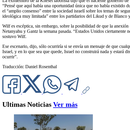
La exmiembro de la Knéset laborista dijo que el naciente gobierno de 
“Pensé que aquí había una oportunidad única que no había existido dura
el “amplio consenso” entre la sociedad israelí sobre los temas de segur
ideológica muy limitada” entre los partidarios del Likud y de Blanco y
Wilf es escéptica, sin embargo, sobre la posibilidad de que la anexió
Netanyahu y Gantz la semana pasada. “Estados Unidos ciertamente no l
sostuvo Wilf.
Ese escenario, dijo, sólo ocurriría si se envía un mensaje de que cualqu
Israel, y en lo que sea que quede, Israel no construirá nada y estará 
ocurrir”.
Traducción: Daniel Rosenthal
Ultimas Noticias
Ver más