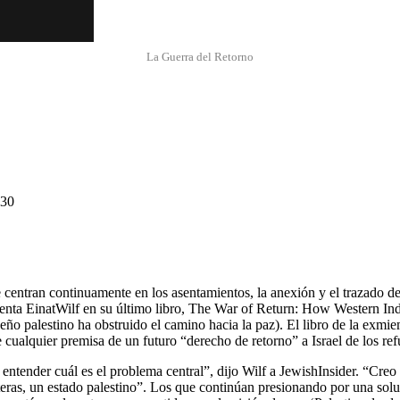
La Guerra del Retorno
:30
í se centran continuamente en los asentamientos, la anexión y el trazado d
gumenta EinatWilf en su último libro, The War of Return: How Western In
eño palestino ha obstruido el camino hacia la paz). El libro de la exmie
cualquier premisa de un futuro “derecho de retorno” a Israel de los ref
 entender cuál es el problema central”, dijo Wilf a JewishInsider. “Cre
teras, un estado palestino”. Los que continúan presionando por una solu