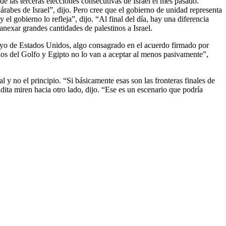
e las terceras elecciones consecutivas de Israel el mes pasado.
árabes de Israel”, dijo. Pero cree que el gobierno de unidad representa
el gobierno lo refleja”, dijo. “Al final del día, hay una diferencia
anexar grandes cantidades de palestinos a Israel.
apoyo de Estados Unidos, algo consagrado en el acuerdo firmado por
dos del Golfo y Egipto no lo van a aceptar al menos pasivamente”,
al y no el principio. “Si básicamente esas son las fronteras finales de
dita miren hacia otro lado, dijo. “Ese es un escenario que podría