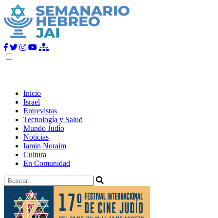
Inicio
Israel
Entrevistas
Tecnología y Salud
Mundo Judío
Noticias
Iamin Noraim
Cultura
En Comunidad