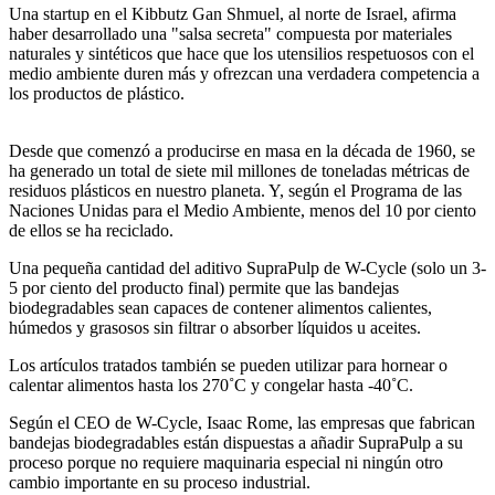
Una startup en el Kibbutz Gan Shmuel, al norte de Israel, afirma
haber desarrollado una "salsa secreta" compuesta por materiales
naturales y sintéticos que hace que los utensilios respetuosos con el
medio ambiente duren más y ofrezcan una verdadera competencia a
los productos de plástico.
Desde que comenzó a producirse en masa en la década de 1960, se
ha generado un total de siete mil millones de toneladas métricas de
residuos plásticos en nuestro planeta. Y, según el Programa de las
Naciones Unidas para el Medio Ambiente, menos del 10 por ciento
de ellos se ha reciclado.
Una pequeña cantidad del aditivo SupraPulp de W-Cycle (solo un 3-
5 por ciento del producto final) permite que las bandejas
biodegradables sean capaces de contener alimentos calientes,
húmedos y grasosos sin filtrar o absorber líquidos u aceites.
Los artículos tratados también se pueden utilizar para hornear o
calentar alimentos hasta los 270˚C y congelar hasta -40˚C.
Según el CEO de W-Cycle, Isaac Rome, las empresas que fabrican
bandejas biodegradables están dispuestas a añadir SupraPulp a su
proceso porque no requiere maquinaria especial ni ningún otro
cambio importante en su proceso industrial.