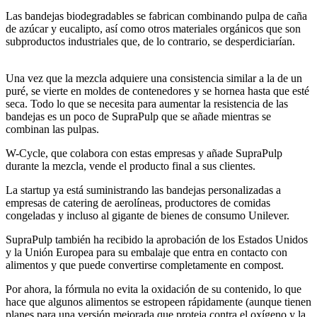
Las bandejas biodegradables se fabrican combinando pulpa de caña
de azúcar y eucalipto, así como otros materiales orgánicos que son
subproductos industriales que, de lo contrario, se desperdiciarían.
Una vez que la mezcla adquiere una consistencia similar a la de un
puré, se vierte en moldes de contenedores y se hornea hasta que esté
seca. Todo lo que se necesita para aumentar la resistencia de las
bandejas es un poco de SupraPulp que se añade mientras se
combinan las pulpas.
W-Cycle, que colabora con estas empresas y añade SupraPulp
durante la mezcla, vende el producto final a sus clientes.
La startup ya está suministrando las bandejas personalizadas a
empresas de catering de aerolíneas, productores de comidas
congeladas y incluso al gigante de bienes de consumo Unilever.
SupraPulp también ha recibido la aprobación de los Estados Unidos
y la Unión Europea para su embalaje que entra en contacto con
alimentos y que puede convertirse completamente en compost.
Por ahora, la fórmula no evita la oxidación de su contenido, lo que
hace que algunos alimentos se estropeen rápidamente (aunque tienen
planes para una versión mejorada que proteja contra el oxígeno y la