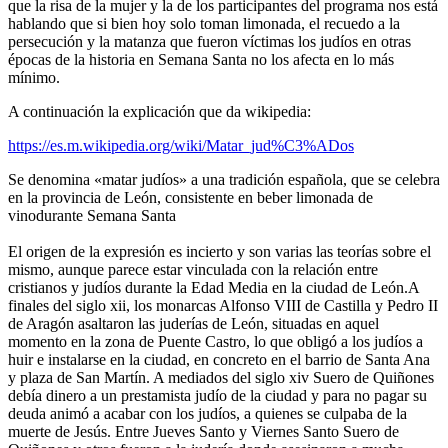
que la risa de la mujer y la de los participantes del programa nos está
hablando que si bien hoy solo toman limonada, el recuedo a la
persecución y la matanza que fueron víctimas los judíos en otras
épocas de la historia en Semana Santa no los afecta en lo más
mínimo.
A continuación la explicación que da wikipedia:
https://es.m.wikipedia.org/wiki/Matar_jud%C3%ADos
Se denomina «matar judíos» a una tradición española, que se celebra
en la provincia de León, consistente en beber limonada de
vinodurante Semana Santa
El origen de la expresión es incierto y son varias las teorías sobre el
mismo, aunque parece estar vinculada con la relación entre
cristianos y judíos durante la Edad Media en la ciudad de León.A
finales del siglo xii, los monarcas Alfonso VIII de Castilla y Pedro II
de Aragón asaltaron las juderías de León, situadas en aquel
momento en la zona de Puente Castro, lo que obligó a los judíos a
huir e instalarse en la ciudad, en concreto en el barrio de Santa Ana
y plaza de San Martín. A mediados del siglo xiv Suero de Quiñones
debía dinero a un prestamista judío de la ciudad y para no pagar su
deuda animó a acabar con los judíos, a quienes se culpaba de la
muerte de Jesús. Entre Jueves Santo y Viernes Santo Suero de