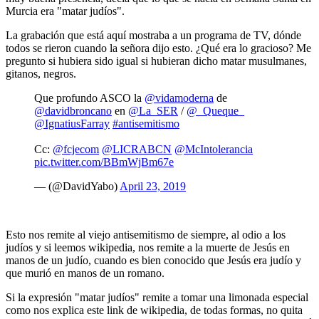
Murcia era "matar judíos".
La grabación que está aquí mostraba a un programa de TV, dónde
todos se rieron cuando la señora dijo esto. ¿Qué era lo gracioso? Me
pregunto si hubiera sido igual si hubieran dicho matar musulmanes,
gitanos, negros.
Que profundo ASCO la
@vidamoderna
de
@davidbroncano
en
@La_SER
/
@_Queque_
@IgnatiusFarray
#antisemitismo
Cc:
@fcjecom
@LICRABCN
@McIntolerancia
pic.twitter.com/BBmWjBm67e
— (@DavidYabo)
April 23, 2019
Esto nos remite al viejo antisemitismo de siempre, al odio a los
judíos y si leemos wikipedia, nos remite a la muerte de Jesús en
manos de un judío, cuando es bien conocido que Jesús era judío y
que murió en manos de un romano.
Si la expresión "matar judíos" remite a tomar una limonada especial
como nos explica este link de wikipedia, de todas formas, no quita