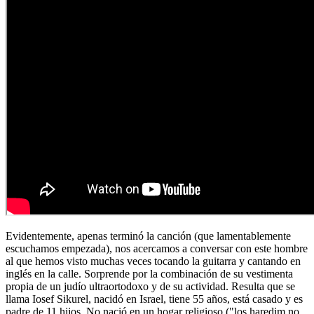
Evidentemente, apenas terminó la canción (que lamentablemente
escuchamos empezada), nos acercamos a conversar con este hombre
al que hemos visto muchas veces tocando la guitarra y cantando en
inglés en la calle. Sorprende por la combinación de su vestimenta
propia de un judío ultraortodoxo y de su actividad. Resulta que se
llama Iosef Sikurel, nacidó en Israel, tiene 55 años, está casado y es
padre de 11 hijos. No nació en un hogar religioso ("los haredim no