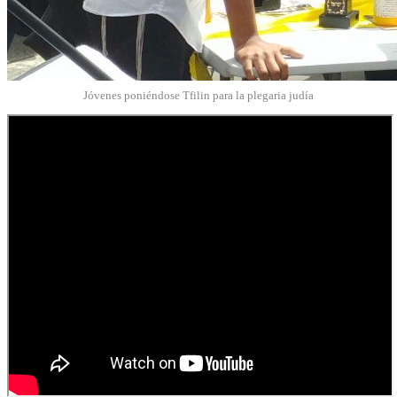
Jóvenes poniéndose Tfilin para la plegaria judía