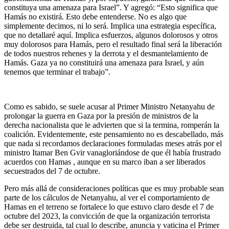
constituya una amenaza para Israel”. Y agregó: “Esto significa que
Hamás no existirá. Esto debe entenderse. No es algo que
simplemente decimos, ni lo será. Implica una estrategia específica,
que no detallaré aquí. Implica esfuerzos, algunos dolorosos y otros
muy dolorosos para Hamás, pero el resultado final será la liberación
de todos nuestros rehenes y la derrota y el desmantelamiento de
Hamás. Gaza ya no constituirá una amenaza para Israel, y aún
tenemos que terminar el trabajo”.
Como es sabido, se suele acusar al Primer Ministro Netanyahu de
prolongar la guerra en Gaza por la presión de ministros de la
derecha nacionalista que le advierten que si la termina, romperán la
coalición. Evidentemente, este pensamiento no es descabellado, más
que nada si recordamos declaraciones formuladas meses atrás por el
ministro Itamar Ben Gvir vanagloriándose de que él había frustrado
acuerdos con Hamas , aunque en su marco iban a ser liberados
secuestrados del 7 de octubre.
Pero más allá de consideraciones políticas que es muy probable sean
parte de los cálculos de Netanyahu, al ver el comportamiento de
Hamas en el terreno se fortalece lo que estuvo claro desde el 7 de
octubre del 2023, la convicción de que la organización terrorista
debe ser destruida, tal cual lo describe, anuncia y vaticina el Primer