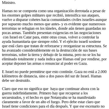
Ministro.
Hamas no se comporta como una organización derrotada a pesar de
los enormes golpes militares que recibió, intensifica sus ataques,
vuelve a disparar cohetes hacia comunidades civiles israelíes-aunque
por supuesto mucho menos que antes- y es evidente que numerosos
terroristas se refugian en los túneles, donde aún tienen guardadas no
pocas armas. También presentan exigencias en las negociaciones
con Israel en Catar para, entre otras cosas, volver a controlar la
ayuda humanitaria que siempre robó. Y el ejército israelí sostiene
que está claro que tratan de reforzarse y reorganizar su estructura. Se
ha avanzado considerablemente en la destrucción de sus bases
terroristas, sobre la tierra y debajo de la misma, pero no se los ha
eliminado totalmente y nada indica que Hamas esté por rendirse, por
aceptar deponer las armas o renunciar al poder en Gaza.
E Israel no puede permitirse que esto continúe. Gaza no está a 2.000
kilómetros de distancia, sino a dos pasos del sur de Israel. Hamas
debe ser destruido.
Claro que eso no significa que haya que continuar ahora con la
guerra indefinidamente. Primero hay que recuperar a los
secuestrados, y el hecho es que Netanyahu se ha manifestado
claramente a favor de un alto el fuego. Pero debe estar claro que
Israel tiene condiciones para el día después. Y que ese escenario no