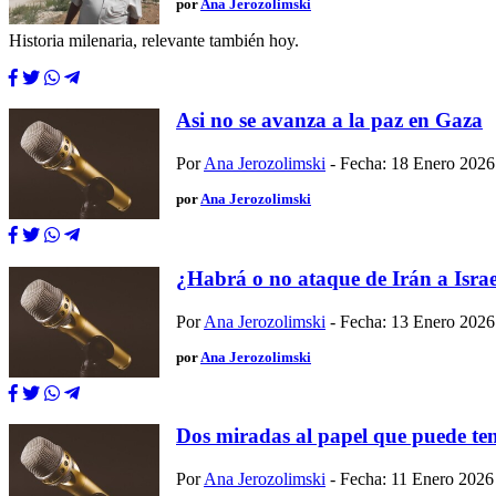
por
Ana Jerozolimski
Historia milenaria, relevante también hoy.
Asi no se avanza a la paz en Gaza
Por
Ana Jerozolimski
- Fecha: 18 Enero 2026
por
Ana Jerozolimski
¿Habrá o no ataque de Irán a Israe
Por
Ana Jerozolimski
- Fecha: 13 Enero 2026
por
Ana Jerozolimski
Dos miradas al papel que puede ten
Por
Ana Jerozolimski
- Fecha: 11 Enero 2026