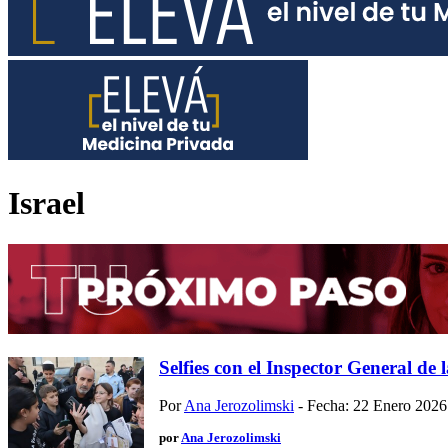
Israel
Selfies con el Inspector General de l
Por
Ana Jerozolimski
- Fecha: 22 Enero 2026
por
Ana Jerozolimski