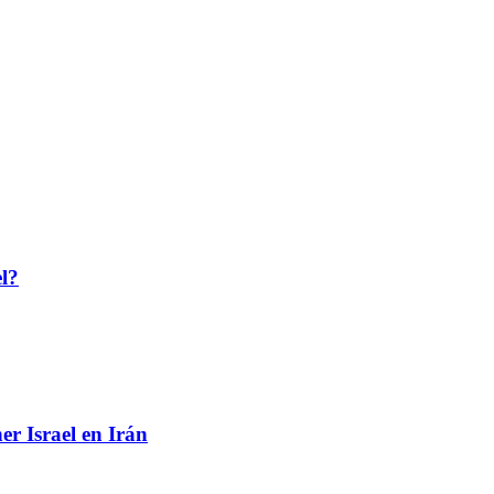
l?
er Israel en Irán