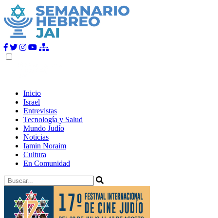
Inicio
Israel
Entrevistas
Tecnología y Salud
Mundo Judío
Noticias
Iamin Noraim
Cultura
En Comunidad