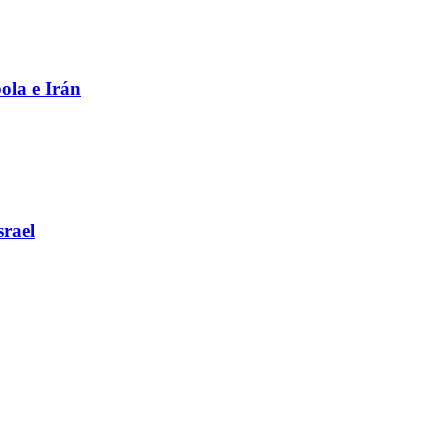
ola e Irán
srael