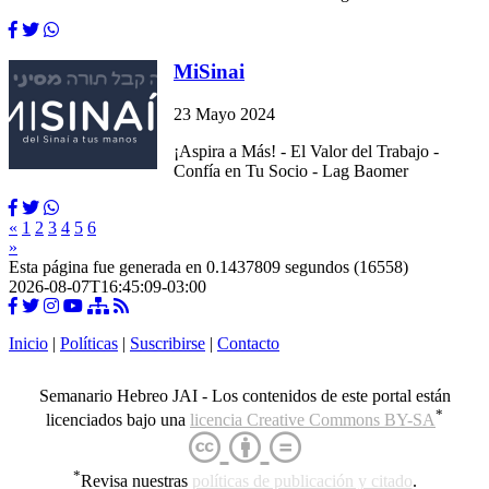
MiSinai
23 Mayo 2024
¡Aspira a Más! - El Valor del Trabajo -
Confía en Tu Socio - Lag Baomer
«
1
2
3
4
5
6
»
Esta página fue generada en 0.1437809 segundos (16558)
2026-08-07T16:45:09-03:00
Inicio
|
Políticas
|
Suscribirse
|
Contacto
Semanario Hebreo JAI - Los contenidos de este portal están
*
licenciados bajo una
licencia Creative Commons BY-SA
*
Revisa nuestras
políticas de publicación y citado
.