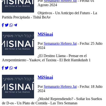
Por
Semanario Hebreo Jai
- Fecha: 01
Agosto 2024
Objetivos - Un Anticipo del Futuro - La
Partida Precipitada - Tishá BeAv
MiSinai
Por
Semanario Hebreo Jai
- Fecha: 25 Julio
2024
¿El Destino Llama - Pensar en el
Arrepentimiento - Yaakov, el Taxista - El Beit Hamikdash 1
MiSinai
Por
Semanario Hebreo Jai
- Fecha: 18 Julio
2024
¿Moshé Reprendiendo? - Soñar los Sueños
de D-os - Un Plato de Comida - Las Tres Semanas