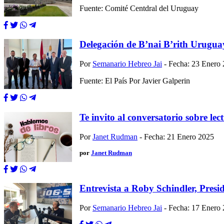
Fuente: Comité Centdral del Uruguay
Delegación de B’nai B’rith Uruguay
Por
Semanario Hebreo Jai
- Fecha: 23 Enero
Fuente: El País Por Javier Galperin
Te invito al conversatorio sobre le
Por
Janet Rudman
- Fecha: 21 Enero 2025
por
Janet Rudman
Entrevista a Roby Schindler, Pres
Por
Semanario Hebreo Jai
- Fecha: 17 Enero