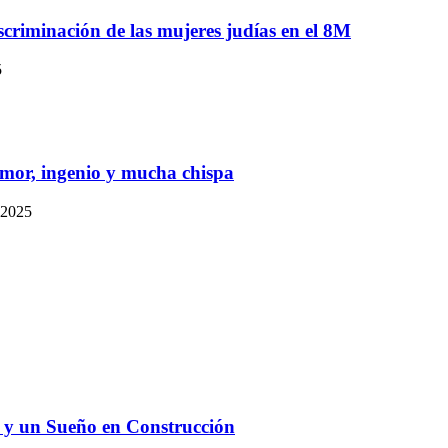
iscriminación de las mujeres judías en el 8M
5
mor, ingenio y mucha chispa
 2025
 y un Sueño en Construcción