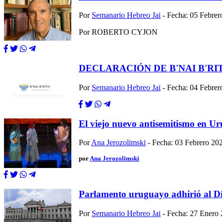
Por
Semanario Hebreo Jai
- Fecha: 05 Febrer
Por ROBERTO CYJON
DECLARACIÓN DE B'NAI B'R
Por
Semanario Hebreo Jai
- Fecha: 04 Febrer
El viejo nuevo antisemitismo en U
Por
Ana Jerozolimski
- Fecha: 03 Febrero 20
por
Ana Jerozolimski
Parlamento uruguayo adhirió al Día
Por
Semanario Hebreo Jai
- Fecha: 27 Enero